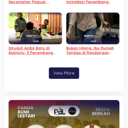
Kecamatan Paguat,
Intimidasi Penambang
Masyarakat Minta Polisi
Tradisional, Begini
Bertindak
Penjelasannya
Dituduh Ambil Batu di
Bukan Hilang, Ibu Rumah
Alamotu, 3 Penambang
Tangga di Randangan
Diintimidasi PGM, Sepeda
Diduga Kabur dari Rumah
Motor Ditahan
View More