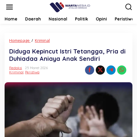
Lewati
ke
konten
Home
Daerah
Nasional
Politik
Opini
Peristiwa
Diduga
Homepage
/
Kriminal
Kepincut
Diduga Kepincut Istri Tetangga, Pria di
Istri
Tetangga,
Duhiadaa Aniaya Anak Sendiri
Pria
di
Redaksi
25 Maret 2026
Kriminal
,
Peristiwa
Duhiadaa
Aniaya
Anak
Sendiri