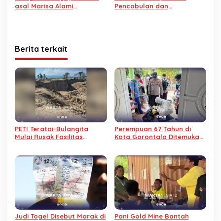
asal Marisa Alami
Pencabulan dan
Kebutaan, Keluarga
Penganiayaan asal Paguat
Korban Lapor Polisi
Ditangkap Polres Pohuwato
Berita terkait
PETI Teratai-Bulangita
Perempuan 67 Tahun di
Mulai Rusak Fasilitas
Kota Gorontalo Ditemukan
Umum, Polres Pohuwato
Meninggal Dunia di Dalam
Diminta Bertindak
Rumah
Judi Togel Disebut Marak di
Pani Gold Mine Bantah