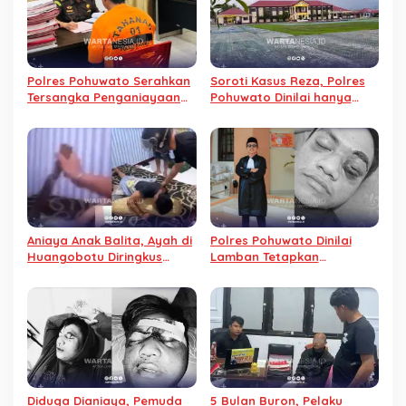
Polres Pohuwato Serahkan
Soroti Kasus Reza, Polres
Tersangka Penganiayaan
Pohuwato Dinilai hanya
Almarhum Reza ke
Sibuk Urus Dapur MBG
Kejaksaan Marisa
Aniaya Anak Balita, Ayah di
Polres Pohuwato Dinilai
Huangobotu Diringkus
Lamban Tetapkan
Polda Gorontalo
Tersangka dalam Kasus
Penganiayaan Rezaldi
Putra Latif
Diduga Dianiaya, Pemuda
5 Bulan Buron, Pelaku