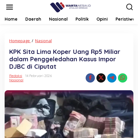
Lewati
ke
konten
Home
Daerah
Nasional
Politik
Opini
Peristiwa
KPK
Homepage
/
Nasional
Sita
KPK Sita Lima Koper Uang Rp5 Miliar
Lima
Koper
dalam Penggeledahan Kasus Impor
Uang
DJBC di Ciputat
Rp5
Miliar
Redaksi
14 Februari 2026
dalam
Nasional
Penggeledahan
Kasus
Impor
DJBC
di
Ciputat