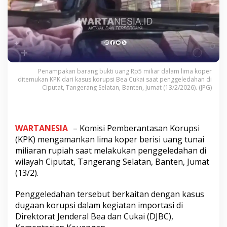
Penampakan barang bukti uang Rp5 miliar dalam lima koper
ditemukan KPK dari kasus korupsi Bea Cukai saat penggeledahan di
Ciputat, Tangerang Selatan, Banten, Jumat (13/2/2026). (JPG)
WARTANESIA
– Komisi Pemberantasan Korupsi
(KPK) mengamankan lima koper berisi uang tunai
miliaran rupiah saat melakukan penggeledahan di
wilayah Ciputat, Tangerang Selatan, Banten, Jumat
(13/2).
Penggeledahan tersebut berkaitan dengan kasus
dugaan korupsi dalam kegiatan importasi di
Direktorat Jenderal Bea dan Cukai (DJBC),