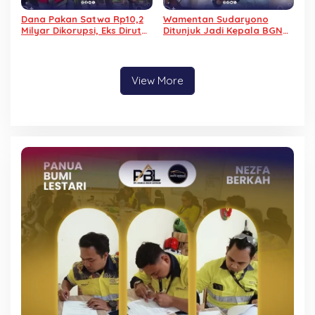
Dana Pakan Satwa Rp10,2
Wamentan Sudaryono
Milyar Dikorupsi, Eks Dirut
Ditunjuk Jadi Kepala BGN
KBS jadi Tersangka
Gantikan Nanik Deyang
View More