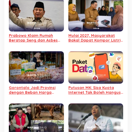
Prabowo Klaim Rumah
Mulai 2027, Masyarakat
Beratap Seng dan Asbes
Bakal Dapat Kompor Listrik
Berisiko Picu Kanker Paru
Gratis dari Pemerintah
Gorontalo Jadi Provinsi
Putusan MK: Sisa Kuota
dengan Beban Harga
Internet Tak Boleh Hangus,
Pangan Tertinggi di
Harus Tetap Aktif hingga
Indonesia
Habis