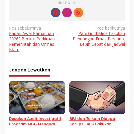
Ikuti Kami
Navigasi
Pos sebelumnya
Pos berikutnya
Kapan Awal Ramadhan
Pani Gold Mine Lakukan
pos
2026? Berikut Perkiraan
Penuangan Emas Perdana,
Pemerintah dan Ormas
Lebih Cepat dari Jadwal
Islam
Jangan Lewatkan
Desakan Audit Investigatif
BRI dan Telkom Diduga
Program MBG Menguat
Korupsi, KPK Lakukan
Soal Transparansi dan
Penyelidikan