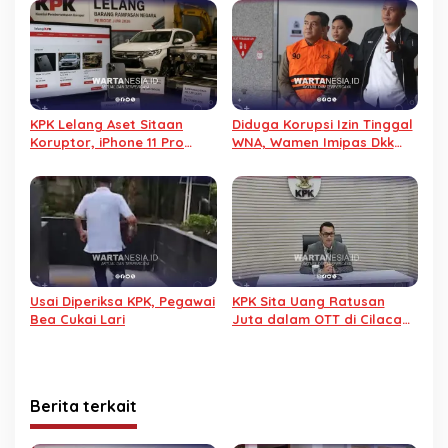
Efisiensi Anggaran
KPK Lelang Aset Sitaan
Diduga Korupsi Izin Tinggal
Koruptor, iPhone 11 Pro
WNA, Wamen Imipas Dkk
Cuma Rp 231 Ribu
Ditangkap KPK
Usai Diperiksa KPK, Pegawai
KPK Sita Uang Ratusan
Bea Cukai Lari
Juta dalam OTT di Cilacap,
Dua Orang Ditetapkan
Tersangka
Berita terkait