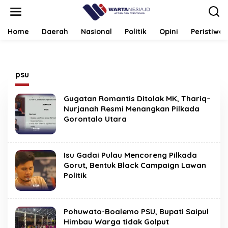
Lewati
ke
konten
Home
Daerah
Nasional
Politik
Opini
Peristiwa
psu
Gugatan Romantis Ditolak MK, Thariq–
Nurjanah Resmi Menangkan Pilkada
Gorontalo Utara
Isu Gadai Pulau Mencoreng Pilkada
Gorut, Bentuk Black Campaign Lawan
Politik
Pohuwato-Boalemo PSU, Bupati Saipul
Himbau Warga tidak Golput