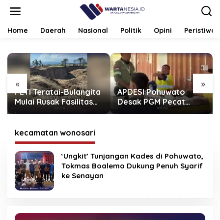
Lewati
ke
konten
Home
Daerah
Nasional
Politik
Opini
Peristiwa
«
»
PETI Teratai-Bulangita
APDESI Pohuwato
Mulai Rusak Fasilitas
Desak PGM Pecat
Umum, Polres
Sukrianto, Karyawan
Pohuwato Diminta
Diduga Arogan
Bertindak
kecamatan wonosari
‘Ungkit’ Tunjangan Kades di Pohuwato,
Tokmas Boalemo Dukung Penuh Syarif
ke Senayan