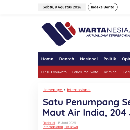
Lewati
ke
Sabtu, 8 Agustus 2026
Indeks Berita
konten
tutup
Home
Daerah
Nasional
Politik
Opi
DPRD Pohuwato
Polres Pohuwato
Kriminal
Par
Satu
Homepage
/
Internasional
Penumpang
Satu Penumpang Se
Selamat
dari
Maut Air India, 20
Kecelakaan
Maut
Air
Redaksi
13 Juni 2025
India,
Internasional
,
Peristiwa