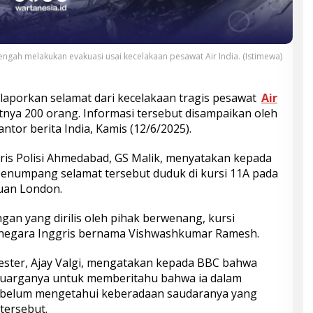
ngah melakukan evakuasi usai kecelakaan pesawat Air India. (Istimewa)
ilaporkan selamat dari kecelakaan tragis pesawat
Air
nya 200 orang. Informasi tersebut disampaikan oleh
ntor berita India, Kamis (12/6/2025).
is Polisi Ahmedabad, GS Malik, menyatakan kepada
penumpang selamat tersebut duduk di kursi 11A pada
uan London.
an yang dirilis oleh pihak berwenang, kursi
a negara Inggris bernama Vishwashkumar Ramesh.
cester, Ajay Valgi, mengatakan kepada BBC bahwa
uarganya untuk memberitahu bahwa ia dalam
 belum mengetahui keberadaan saudaranya yang
tersebut.