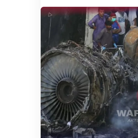
204
Jenazah
Ditemukan