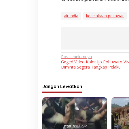
air india
kecelakaan pesawat
Navigasi
Pos sebelumnya
Geger! Video Kolor Ijo Pohuwato Viral
pos
Diminta Segera Tangkap Pelaku
Jangan Lewatkan