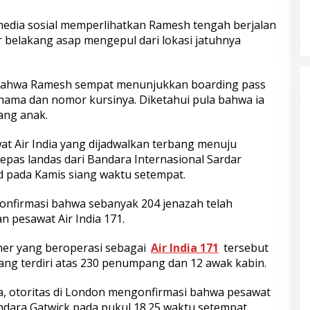
media sosial memperlihatkan Ramesh tengah berjalan
 belakang asap mengepul dari lokasi jatuhnya
 bahwa Ramesh sempat menunjukkan boarding pass
ama dan nomor kursinya. Diketahui pula bahwa ia
rang anak.
at Air India yang dijadwalkan terbang menuju
lepas landas dari Bandara Internasional Sardar
d pada Kamis siang waktu setempat.
onfirmasi bahwa sebanyak 204 jenazah telah
n pesawat Air India 171.
ner yang beroperasi sebagai
Air India 171
tersebut
ang terdiri atas 230 penumpang dan 12 awak kabin.
ra, otoritas di London mengonfirmasi bahwa pesawat
andara Gatwick pada pukul 18.25 waktu setempat.