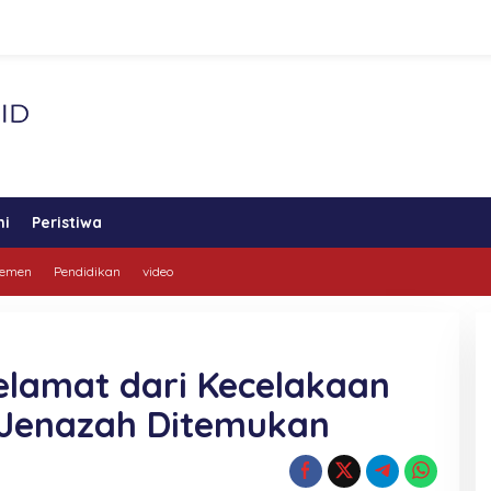
ni
Peristiwa
lemen
Pendidikan
video
lamat dari Kecelakaan
4 Jenazah Ditemukan