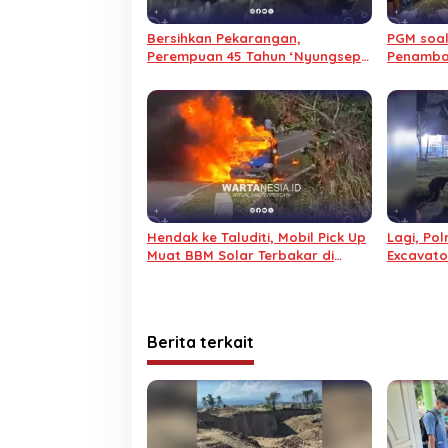
Bersihkan Pekarangan,
PGM soa
Perempuan 45 Tahun ‘Nyungsep’
Penamban
ke Septic Tank Sedalam 4 Meter
untuk Ke
Hendak ke Taluditi, Mobil Pick Up
Lagi, Po
Muat BBM Solar Terbakar di
Excavato
Randangan
Berita terkait