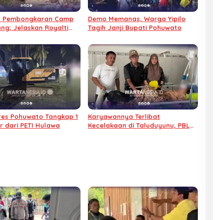
l Pembongkaran Camp
Demo Memanas, Warga Yipilo
g; Jelaskan Royalti
Tagih Janji Bupati Pohuwato
sejahteraan
lres Pohuwato Tangkap 1
Karyawannya Terlibat
r dari PETI Hulawa
Kecelakaan di Taluduyunu, PBL
Janji Tanggung Seluruh Biaya
Medis Korban