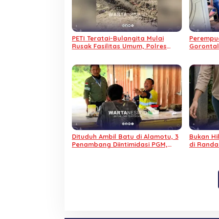
PETI Teratai-Bulangita Mulai
Perempua
Rusak Fasilitas Umum, Polres
Gorontal
Pohuwato Diminta Bertindak
Dunia di
Dituduh Ambil Batu di Alamotu, 3
Bukan Hi
Penambang Diintimidasi PGM,
di Randa
Sepeda Motor Ditahan
Rumah