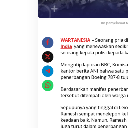
Tim penyelamat te
WARTANESIA
– Seorang pria d
India
yang menewaskan sedikit
seorang kepala polisi kepada ka
Mengutip laporan BBC, Komisar
kantor berita ANI bahwa satu 
penerbangan Boeing 787-8 tuj
Berdasarkan manifes penerbang
tersebut ditempati oleh warg
Sepupunya yang tinggal di Lei
Ramesh sempat menelepon kel
keadaan baik. Namun, Ramesh
juga turut dalam penerbangan 