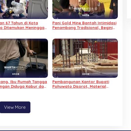
n 67 Tahun di Kota
Pani Gold Mine Bantah Intimidasi
o Ditemukan Meninggal
Penambang Tradisional, Begini
 Dalam Rumah
Penjelasannya
lang, Ibu Rumah Tangga
Pembangunan Kantor Bupati
ngan Diduga Kabur dari
Pohuwato Disorot, Material
Habis dan Progres Baru 6 Persen
View More