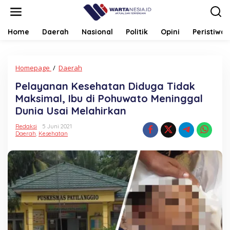
Lewati
ke
konten
Home
Daerah
Nasional
Politik
Opini
Peristiwa
Pelayanan
Homepage
/
Daerah
Kesehatan
Pelayanan Kesehatan Diduga Tidak
Diduga
Tidak
Maksimal, Ibu di Pohuwato Meninggal
Maksimal,
Dunia Usai Melahirkan
Ibu
di
Redaksi
5 Juni 2021
Pohuwato
Daerah
,
Kesehatan
Meninggal
Dunia
Usai
Melahirkan