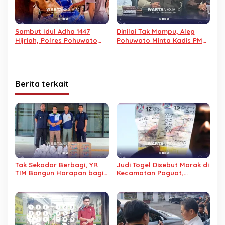
Sambut Idul Adha 1447
Dinilai Tak Mampu, Aleg
Hijriah, Polres Pohuwato
Pohuwato Minta Kadis PMD
Siapkan 12 Hewan Qurban
dan BKAD Mundur
Berita terkait
Tak Sekadar Berbagi, YR
Judi Togel Disebut Marak di
TIM Bangun Harapan bagi
Kecamatan Paguat,
Warga Binaan Lapas
Masyarakat Minta Polisi
Pohuwato
Bertindak