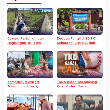
Dukung Pertanian dan
Dugaan Pungli di SDN 01
Lingkungan, IR Team
Duhiadaa, Siswa Sudah
Berdayakan Petani Lewat
Lulus, Baju Pesanan Tak
Swadaya
Kunjung Diterima
Kompaknya Warga
TKD 5 Bulan Tak Kunjung
Taluduyunu Utara,
Cair, Kades : Pemda
Sembelih 29 Sapi pada
Pohuwato Dusta
Iduladha 2026