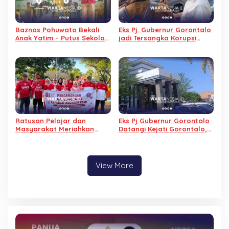
Baznas Pohuwato Bekali
Eks Pj. Gubernur Gorontalo
Anak Yatim – Putus Sekolah
jadi Tersangka Korupsi
dengan Keterampilan
Kominfo, Tidak Ditahan
Reparasi Handphone dan
Alasan Sakit
Laptop
Ratusan Pelajar dan
Eks Pj Gubernur Gorontalo
Masyarakat Meriahkan
Datangi Kejati Gorontalo,
Jalan Sehat Pencanangan
Jalani Pemeriksaan Dugaan
HUT RI di Wanggarasi
Korupsi Command Center
View More