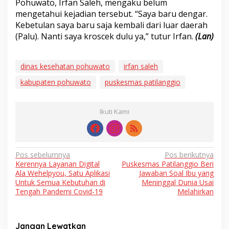
Pohuwato, Irfan Saleh, mengaku belum
mengetahui kejadian tersebut. “Saya baru dengar.
Kebetulan saya baru saja kembali dari luar daerah
(Palu). Nanti saya kroscek dulu ya,” tutur Irfan.
(Lan)
dinas kesehatan pohuwato
irfan saleh
kabupaten pohuwato
puskesmas patilanggio
Ikuti Kami
Navigasi
Pos sebelumnya
Pos berikutnya
Kerennya Layanan Digital
Puskesmas Patilanggio Beri
pos
Ala Wehelpyou, Satu Aplikasi
Jawaban Soal Ibu yang
Untuk Semua Kebutuhan di
Meninggal Dunia Usai
Tengah Pandemi Covid-19
Melahirkan
Jangan Lewatkan