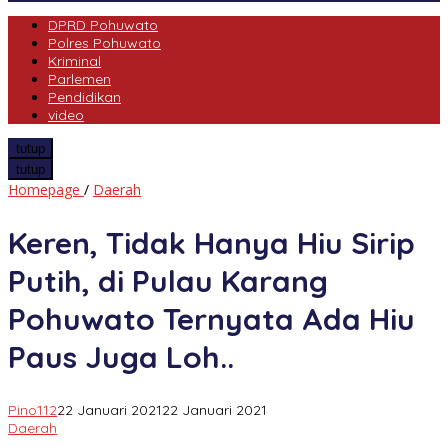
DPRD Pohuwato
Polres Pohuwato
Kriminal
Parlemen
Pendidikan
video
tutup
tutup
Keren,
Homepage
/
Daerah
Tidak
Hanya
Keren, Tidak Hanya Hiu Sirip
Hiu
Sirip
Putih, di Pulau Karang
Putih,
di
Pohuwato Ternyata Ada Hiu
Pulau
Karang
Paus Juga Loh..
Pohuwato
Ternyata
Ada
Pino112
22 Januari 2021
22 Januari 2021
Hiu
Daerah
Paus