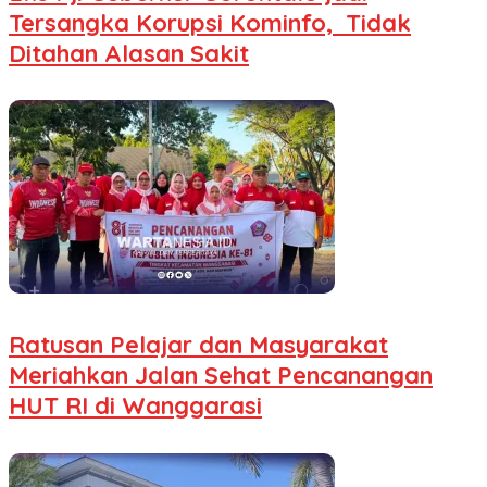
Tersangka Korupsi Kominfo, Tidak
Ditahan Alasan Sakit
Ratusan Pelajar dan Masyarakat
Meriahkan Jalan Sehat Pencanangan
HUT RI di Wanggarasi