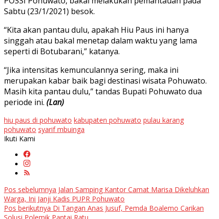
POSSI Pohuwato, bakal melakukan pemantauan pada
Sabtu (23/1/2021) besok.
“Kita akan pantau dulu, apakah Hiu Paus ini hanya
singgah atau bakal menetap dalam waktu yang lama
seperti di Botubarani,” katanya.
“Jika intensitas kemunculannya sering, maka ini
merupakan kabar baik bagi destinasi wisata Pohuwato.
Masih kita pantau dulu,” tandas Bupati Pohuwato dua
periode ini.
(Lan)
hiu paus di pohuwato
kabupaten pohuwato
pulau karang
pohuwato
syarif mbuinga
Ikuti Kami
Navigasi
Pos sebelumnya
Jalan Samping Kantor Camat Marisa Dikeluhkan
Warga, Ini Janji Kadis PUPR Pohuwato
pos
Pos berikutnya
Di Tangan Anas Jusuf, Pemda Boalemo Carikan
Solusi Polemik Pantai Ratu