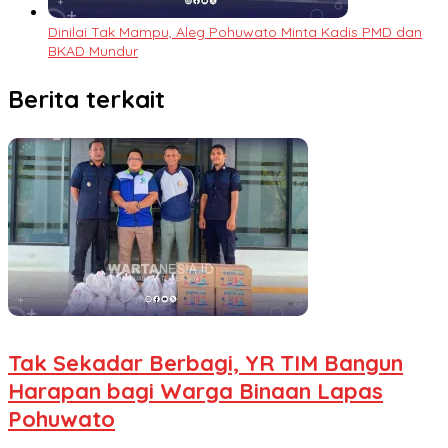
Dinilai Tak Mampu, Aleg Pohuwato Minta Kadis PMD dan
BKAD Mundur
Berita terkait
Tak Sekadar Berbagi, YR TIM Bangun
Harapan bagi Warga Binaan Lapas
Pohuwato