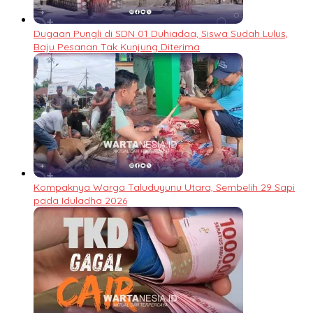
Dugaan Pungli di SDN 01 Duhiadaa, Siswa Sudah Lulus,
Baju Pesanan Tak Kunjung Diterima
Kompaknya Warga Taluduyunu Utara, Sembelih 29 Sapi
pada Iduladha 2026