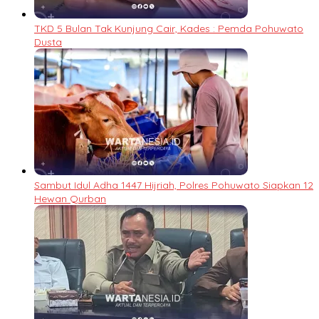
TKD 5 Bulan Tak Kunjung Cair, Kades : Pemda Pohuwato
Dusta
Sambut Idul Adha 1447 Hijriah, Polres Pohuwato Siapkan 12
Hewan Qurban