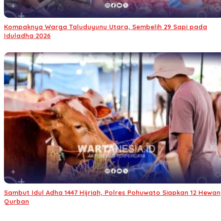
Kompaknya Warga Taluduyunu Utara, Sembelih 29 Sapi pada
Iduladha 2026
Sambut Idul Adha 1447 Hijriah, Polres Pohuwato Siapkan 12 Hewan
Qurban