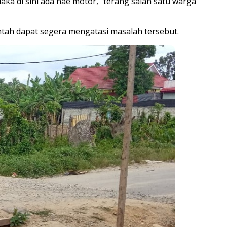
laka di sini ada nae motor,” terang salah satu warga
ntah dapat segera mengatasi masalah tersebut.