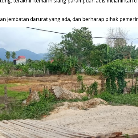
hitung, terakhir kemarin siang parampuan abis melahirkan ci
dan jembatan darurat yang ada, dan berharap pihak pemeri