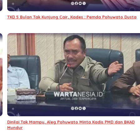
TKD 5 Bulan Tak Kunjung Cair, Kades : Pemda Pohuwato Dusta
Dinilai Tak Mampu, Aleg Pohuwato Minta Kadis PMD dan BKAD
Mundur