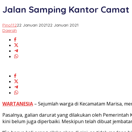
Kantor
Jalan Samping Kantor Camat M
Camat
Marisa
Dikeluhkan
Pino112
22 Januari 2021
22 Januari 2021
Warga,
Daerah
Ini
Janji
Kadis
PUPR
Pohuwato
WARTANESIA
– Sejumlah warga di Kecamatam Marisa, menge
Pasalnya, galian darurat yang dilakukan oleh Pemerinta
kini belum juga diperbaiki. Meskipun telah dibuat jemb