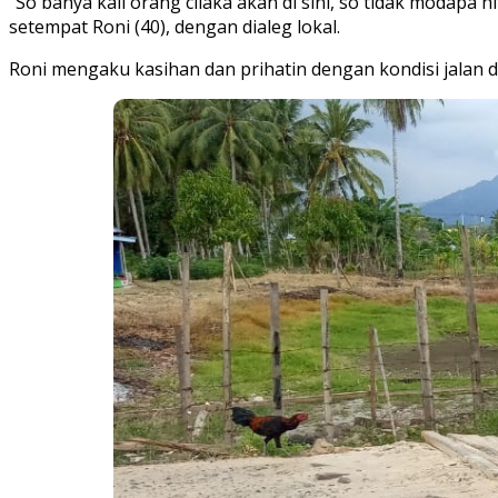
“So banya kali orang cilaka akan di sini, so tidak modapa 
setempat Roni (40), dengan dialeg lokal.
Roni mengaku kasihan dan prihatin dengan kondisi jalan 