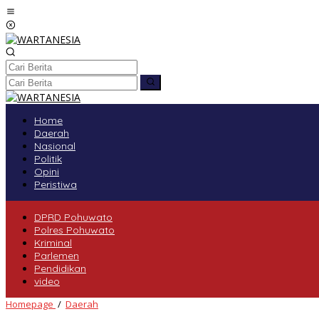
Lewati
ke
konten
tutup
Home
Daerah
Nasional
Politik
Opini
Peristiwa
DPRD Pohuwato
Polres Pohuwato
Kriminal
Parlemen
Pendidikan
video
Jalan
Homepage
/
Daerah
Samping