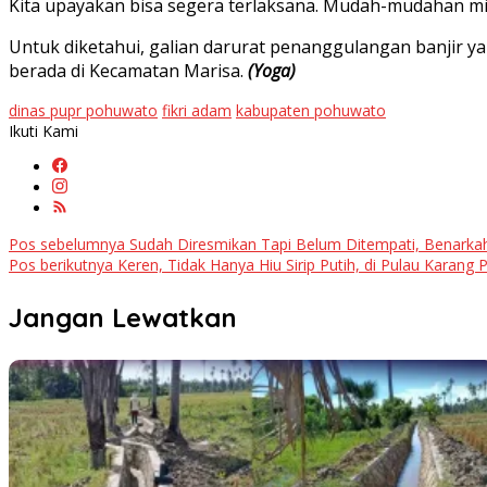
Kita upayakan bisa segera terlaksana. Mudah-mudahan ming
Untuk diketahui, galian darurat penanggulangan banjir ya
berada di Kecamatan Marisa.
(Yoga)
dinas pupr pohuwato
fikri adam
kabupaten pohuwato
Ikuti Kami
Navigasi
Pos sebelumnya
Sudah Diresmikan Tapi Belum Ditempati, Benarkah
Pos berikutnya
Keren, Tidak Hanya Hiu Sirip Putih, di Pulau Karang
pos
Jangan Lewatkan