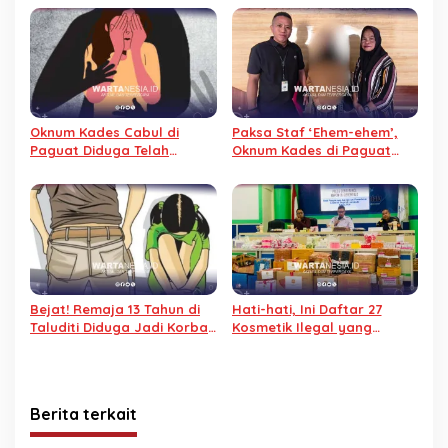
Oknum Kades Cabul di
Paksa Staf ‘Ehem-ehem’,
Paguat Diduga Telah
Oknum Kades di Paguat
Lakukan Pelecehan
Dipolisikan
Berulang
Bejat! Remaja 13 Tahun di
Hati-hati, Ini Daftar 27
Taluditi Diduga Jadi Korban
Kosmetik Ilegal yang
Pemerkosaan, Orang Tua
Berhasil Dibongkar BBPOM
Lapor Polisi
Gorontalo
Berita terkait