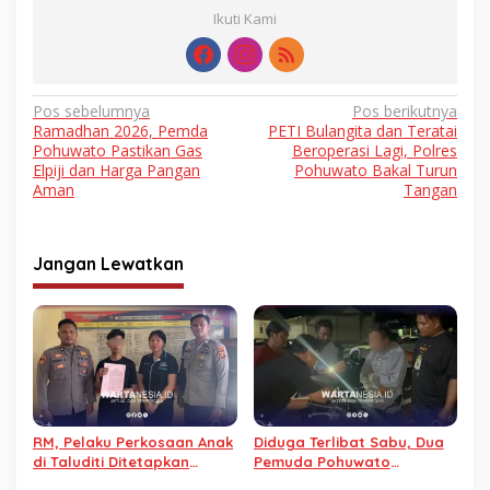
Ikuti Kami
Navigasi
Pos sebelumnya
Pos berikutnya
Ramadhan 2026, Pemda
PETI Bulangita dan Teratai
pos
Pohuwato Pastikan Gas
Beroperasi Lagi, Polres
Elpiji dan Harga Pangan
Pohuwato Bakal Turun
Aman
Tangan
Jangan Lewatkan
RM, Pelaku Perkosaan Anak
Diduga Terlibat Sabu, Dua
di Taluditi Ditetapkan
Pemuda Pohuwato
Tersangka
Ditangkap Polisi