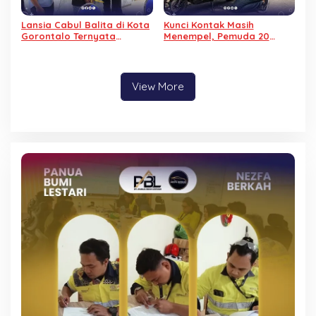
Lansia Cabul Balita di Kota
Kunci Kontak Masih
Gorontalo Ternyata
Menempel, Pemuda 20
Mantan Residivis
Tahun Gasak Motor di
Pembunuhan
Padebuolo
View More