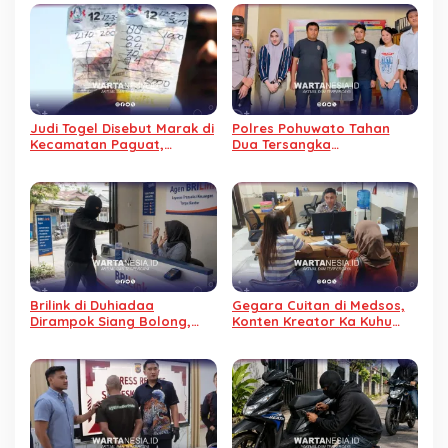
Judi Togel Disebut Marak di
Polres Pohuwato Tahan
Kecamatan Paguat,
Dua Tersangka
Masyarakat Minta Polisi
Pemerkosaan, Satu Pelaku
Bertindak
Anak Jalani Hukuman
Khusus
Brilink di Duhiadaa
Gegara Cuitan di Medsos,
Dirampok Siang Bolong,
Konten Kreator Ka Kuhu
Pelaku Padamkan Listrik
Dipolisikan
dan Ancam Karyawan