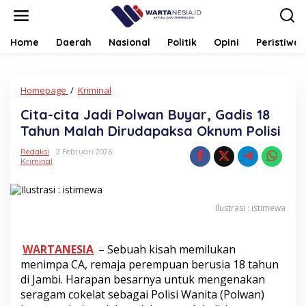
Lewati
ke
konten
Home
Daerah
Nasional
Politik
Opini
Peristiwa
Cita-
Homepage
/
Kriminal
cita
Cita-cita Jadi Polwan Buyar, Gadis 18
Jadi
Polwan
Tahun Malah Dirudapaksa Oknum Polisi
Buyar,
Gadis
Redaksi
2 Februari 2026
Kriminal
18
Tahun
Malah
Dirudapaksa
Ilustrasi : istimewa
Oknum
Polisi
WARTANESIA
– Sebuah kisah memilukan
menimpa CA, remaja perempuan berusia 18 tahun
di Jambi. Harapan besarnya untuk mengenakan
seragam cokelat sebagai Polisi Wanita (Polwan)