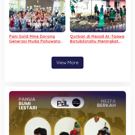
Pani Gold Mine Dorong
Qurban di Mesjid At-Taqwa
Generasi Muda Pohuwato
Botubilotahu Meningkat,
Berani Bermimpi Lewat
Dari 1 Menjadi 9 Ekor Sapi
Kelas Inspirasi
View More