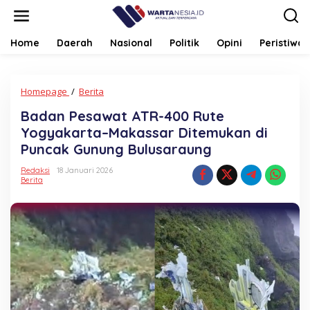
Lewati
ke
konten
Home
Daerah
Nasional
Politik
Opini
Peristiwa
Badan
Homepage
/
Berita
Pesawat
Badan Pesawat ATR-400 Rute
ATR-
400
Yogyakarta–Makassar Ditemukan di
Rute
Puncak Gunung Bulusaraung
Yogyakarta–
Makassar
Redaksi
18 Januari 2026
Ditemukan
Berita
di
Puncak
Gunung
Bulusaraung