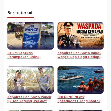
Berita terkait
Belum Sepekan
Kapolres Pohuwato Imbau
Perampokan Brilink
Warga Siap siaga Hadapi
Duhiadaa, Kini Brilink di
Ancaman Musim Kemarau
Marisa Utara Kehilangan
Rp40 Juta
Kapolres Pohuwato Panen
BREAKING NEWS!
1,9 Ton Jagung, Perkuat
Speedboat Hilang Kontak
Program Ketahanan
di Teluk Tomini Dikabarkan
Pangan
Ditemukan