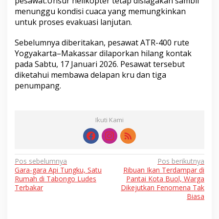
pesawat.Unsur helikopter tetap disiagakan sambil
menunggu kondisi cuaca yang memungkinkan
untuk proses evakuasi lanjutan.
Sebelumnya diberitakan, pesawat ATR-400 rute
Yogyakarta–Makassar dilaporkan hilang kontak
pada Sabtu, 17 Januari 2026. Pesawat tersebut
diketahui membawa delapan kru dan tiga
penumpang.
Ikuti Kami
Navigasi
Pos sebelumnya
Pos berikutnya
Gara-gara Api Tungku, Satu
Ribuan Ikan Terdampar di
pos
Rumah di Tabongo Ludes
Pantai Kota Buol, Warga
Terbakar
Dikejutkan Fenomena Tak
Biasa