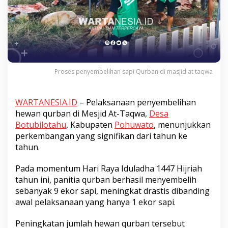
Proses penyembelihan sapi Qurban di masjid at taqwa
WARTANESIA.ID
– Pelaksanaan penyembelihan
hewan qurban di Mesjid At-Taqwa,
Desa
Botubilotahu
, Kabupaten
Pohuwato
, menunjukkan
perkembangan yang signifikan dari tahun ke
tahun.
Pada momentum Hari Raya Iduladha 1447 Hijriah
tahun ini, panitia qurban berhasil menyembelih
sebanyak 9 ekor sapi, meningkat drastis dibanding
awal pelaksanaan yang hanya 1 ekor sapi.
Peningkatan jumlah hewan qurban tersebut