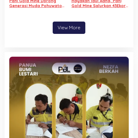
Pani Gold Mine Dorong
Rayakan Idul Adha, Pani
Generasi Muda Pohuwato
Gold Mine Salurkan 43Ekor
Berani Bermimpi Lewat
Sapi Qurban
Kelas Inspirasi
View More