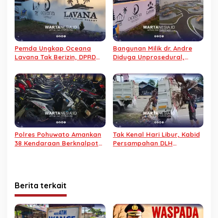
Pemda Ungkap Oceana
Bangunan Milik dr. Andre
Lavana Tak Berizin, DPRD
Diduga Unprosedural,
Pohuwato Minta Segera
Pemda Pohuwato Diminta
Ditutup
Evaluasi
Polres Pohuwato Amankan
Tak Kenal Hari Libur, Kabid
38 Kendaraan Berknalpot
Persampahan DLH
Brong
Pohuwato Turun Bersihkan
Sampah
Berita terkait