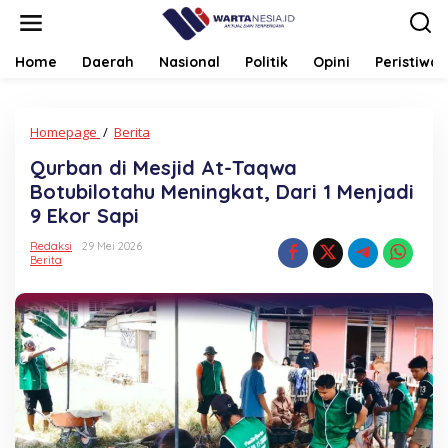
Lewati
ke
konten
Home
Daerah
Nasional
Politik
Opini
Peristiwa
Qurban
Homepage
/
Berita
di
Qurban di Mesjid At-Taqwa
Mesjid
At-
Botubilotahu Meningkat, Dari 1 Menjadi
Taqwa
9 Ekor Sapi
Botubilotahu
Meningkat,
Redaksi
29 Mei 2026
Dari
Berita
1
Menjadi
9
Ekor
Sapi