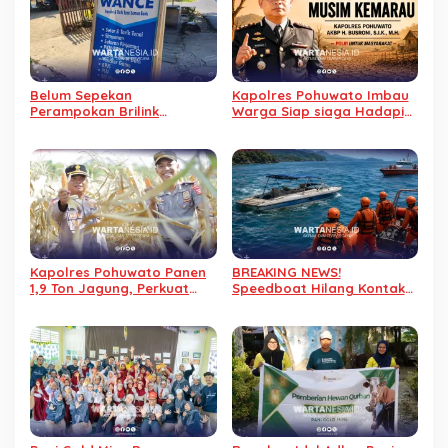
Belum Sepekan
Kapolres Pohuwato Imbau
Perampokan Brilink
Warga Siap siaga Hadapi
Duhiadaa, Kini Brilink di
Ancaman Musim Kemarau
Marisa Utara Kehilangan
Rp40 Juta
Kapolres Pohuwato Panen
BREAKING NEWS!
1,9 Ton Jagung, Perkuat
Speedboat Hilang Kontak
Program Ketahanan
di Teluk Tomini Dikabarkan
Pangan
Ditemukan