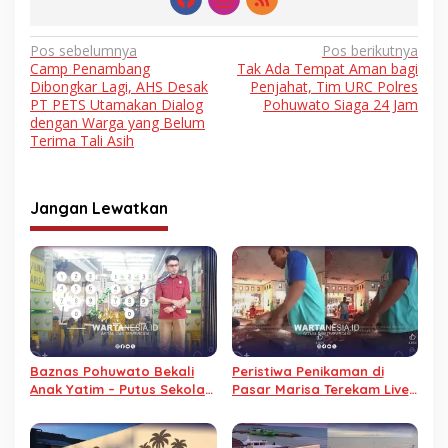
Navigasi
Pos sebelumnya
Pos berikutnya
Camp Penambang
Tak Ada Tempat Aman bagi
pos
Dibongkar Lagi, AHS Desak
Penjahat, Tim URC Polres
PT PETS Utamakan Dialog
Pohuwato Siaga 24 Jam
dengan Warga yang Belum
Terima Tali Asih
Jangan Lewatkan
Baznas Pohuwato Bekali
Peristiwa Penikaman di
Anak Yatim – Putus Sekolah
Pasar Marisa Terekam Live
dengan Keterampilan
Streaming
Reparasi Handphone dan
Laptop