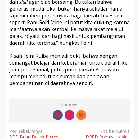
dan
skill
agar siap bersaing. Buktikan bahwa
generasi muda lokal bukan hanya sekadar nama,
tapi memberi peran nyata bagi daerah. Investasi
seperti Pani Gold Mine ini patut kita dukung karena
manfaatnya akan kembali ke masyarakat melalui
pajak, royalti, dan bagi hasil untuk pembangunan
daerah kita tercinta,” pungkas Felni.
Kisah Felni Ruiba menjadi bukti bahwa dengan
semangat belajar dan keberanian untuk beralih ke
jalur profesional, putra putri daerah Pohuwato
mampu menjadi tuan rumah dan pahlawan
pembangunan di daerahnya sendiri.
Ikuti Kami
Navigasi
Pos sebelumnya
Pos berikutnya
BPD Buhu Desak Polres
DPRD Pohuwato Akui