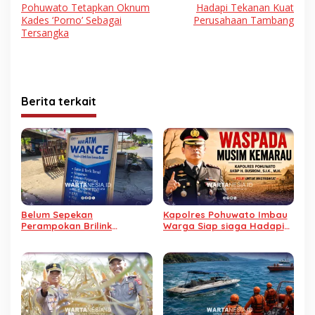
pos
Pohuwato Tetapkan Oknum
Hadapi Tekanan Kuat
Kades ‘Porno’ Sebagai
Perusahaan Tambang
Tersangka
Berita terkait
Belum Sepekan
Kapolres Pohuwato Imbau
Perampokan Brilink
Warga Siap siaga Hadapi
Duhiadaa, Kini Brilink di
Ancaman Musim Kemarau
Marisa Utara Kehilangan
Rp40 Juta