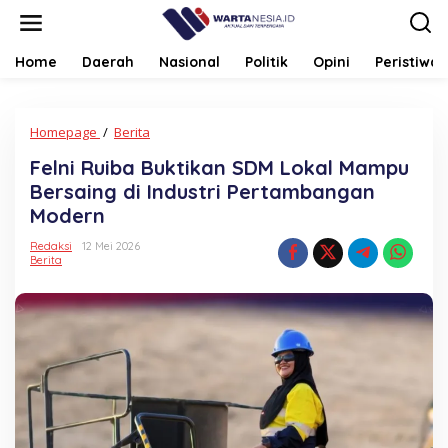
Lewati
ke
konten
Home
Daerah
Nasional
Politik
Opini
Peristiwa
Felni
Homepage
/
Berita
Ruiba
Felni Ruiba Buktikan SDM Lokal Mampu
Buktikan
SDM
Bersaing di Industri Pertambangan
Lokal
Modern
Mampu
Bersaing
Redaksi
12 Mei 2026
di
Berita
Industri
Pertambangan
Modern