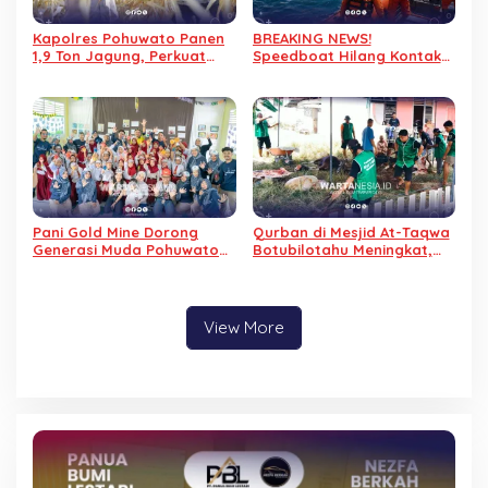
Kapolres Pohuwato Panen
BREAKING NEWS!
1,9 Ton Jagung, Perkuat
Speedboat Hilang Kontak
Program Ketahanan
di Teluk Tomini Dikabarkan
Pangan
Ditemukan
Pani Gold Mine Dorong
Qurban di Mesjid At-Taqwa
Generasi Muda Pohuwato
Botubilotahu Meningkat,
Berani Bermimpi Lewat
Dari 1 Menjadi 9 Ekor Sapi
Kelas Inspirasi
View More