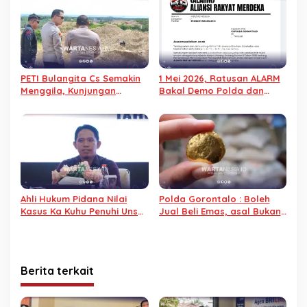
PETI Bulangita Cs Semakin
1 Mei 2026, Ratusan ALARM
Menggila, Kunjungan
Bakal Demo Polda dan
Kapolda hanya
Kantor Gubernur
Formalitas?
Ahli Hukum Pidana Nilai
Polda Gorontalo : Boleh
Kasus Ka Kuhu Penuhi Unsur
Jual Beli Emas, asal Bukan
Pidana
dari PETI
Berita terkait