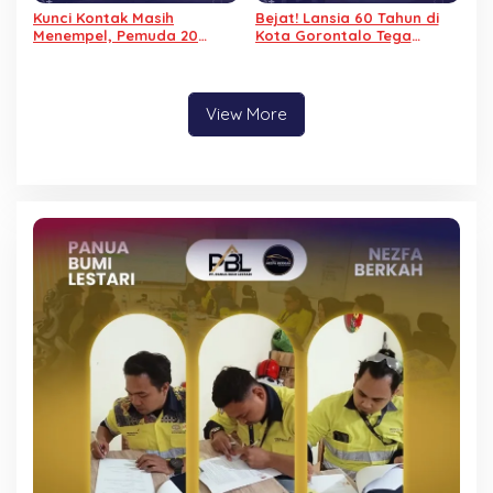
Kunci Kontak Masih
Bejat! Lansia 60 Tahun di
Menempel, Pemuda 20
Kota Gorontalo Tega
Tahun Gasak Motor di
Cabuli Balita Usia 3 Tahun
Padebuolo
View More