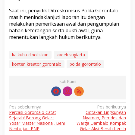
Saat ini, penyidik Ditreskrimsus Polda Gorontalo
masih menindaklanjuti laporan itu dengan
melakukan pemeriksaan awal dan pengumpulan
bahan keterangan serta bukti awal, guna
menentukan langkah hukum berikutnya.
ka kuhu dipolisikan
kadek sugiarta
konten kreator gorontalo
polda gorontalo
Ikuti Kami
Navigasi
Pos sebelumnya
Pos berikutnya
Percasi Gorontalo Catat
Ciptakan Lingkungan
pos
Sejarah! Borong Gelar :
Nyaman, Pemdes dan
Yosar Master Nasional, Beni
Warga Dambalo Kompak
Nento jadi PNP
Gelar Aksi Bersih-bersih