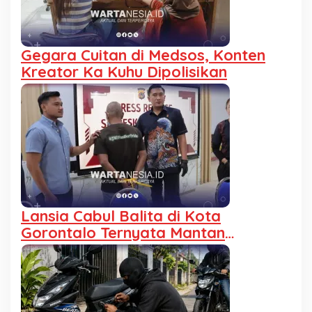
Gegara Cuitan di Medsos, Konten
Kreator Ka Kuhu Dipolisikan
Lansia Cabul Balita di Kota
Gorontalo Ternyata Mantan
Residivis Pembunuhan