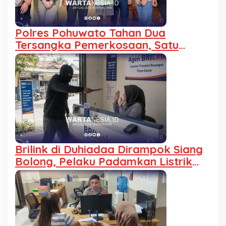
Polres Pohuwato Tahan Dua
Tersangka Pemerkosaan, Satu
Pelaku Anak Jalani Hukuman Khusus
Brilink di Duhiadaa Dirampok Siang
Bolong, Pelaku Padamkan Listrik
dan Ancam Karyawan