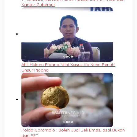
Kantor Gubernur
Ahli Hukum Pidana Nilai Kasus Ka Kuhu Penuhi
Unsur Pidana
Polda Gorontalo : Boleh Jual Beli Emas, asal Bukan
dari PETI