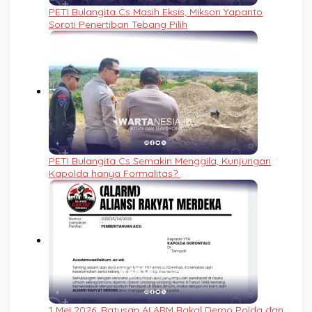
PETI Bulangita Cs Masih Eksis, Mikson Yapanto
Soroti Penertiban Tebang Pilih
PETI Bulangita Cs Semakin Menggila, Kunjungan
Kapolda hanya Formalitas?
1 Mei 2026, Ratusan ALARM Bakal Demo Polda dan