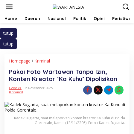
Lewati
ke
konten
Home
Daerah
Nasional
Politik
Opini
Peristiwa
tutup
tutup
Pakai
Homepage
/
Kriminal
Foto
Pakai Foto Wartawan Tanpa Izin,
Wartawan
Tanpa
Konten Kreator ‘Ka Kuhu’ Dipolisikan
Izin,
Konten
Redaksi
13 November 2025
Kriminal
Kreator
'Ka
Kuhu'
Dipolisikan
Kadek Sugiarta, saat melaporkan konten kreator Ka Kuhu di Polda
Gorontalo, Kamis (13/11/2205). Foto / Kadek Sugiarta.