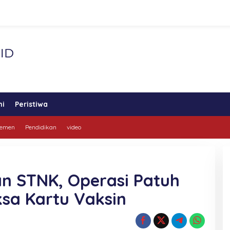
ni
Peristiwa
lemen
Pendidikan
video
n STNK, Operasi Patuh
sa Kartu Vaksin