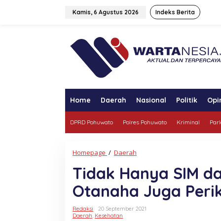
Lewati
ke
Kamis, 6 Agustus 2026
Indeks Berita
konten
tutup
Home
Daerah
Nasional
Politik
Opi
DPRD Pohuwato
Polres Pohuwato
Kriminal
Par
Tidak
Homepage
/
Daerah
Hanya
Tidak Hanya SIM da
SIM
dan
Otanaha Juga Perik
STNK,
Operasi
Patuh
Redaksi
20 September 2021
Otanaha
Daerah
,
Kesehatan