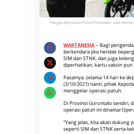
Petugas Kepolisian Polres Pohuwato, saat memer
WARTANESIA
– Bagi pengendara
berkendara jika hendak beperg
SIM dan STNK, dan juga keleng
diperhatikan, kartu vaksin pun
Pasalnya, selama 14 hari ke de
(3/10/2021) nanti, pihak Kepoli
menggelar operasi patuh.
Di Provinsi Gorontalo sendiri, 
operasi patuh ini dinamai Oper
“Yang jelas, kita akan dukung 
seperti SIM dan STNK serta kel