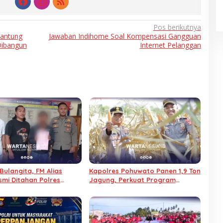
Pos berikutnya
Gantung
Jawaban Indihome Soal Kompensasi Gangguan
Dibangun
Internet Pelanggan
Bulangita, FM Alias
Kapolres Pohuwato Panen 1,9 Ton
smi Ditahan Polres
Jagung, Perkuat Program
o
Ketahanan Pangan