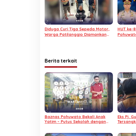
Diduga Curi Tiga Sepeda Motor,
HUT ke-8
Warga Patilanggio Diamankan
Pohuwat
URC Polres Pohuwato
Gratis
Berita terkait
Baznas Pohuwato Bekali Anak
Eks Pj. G
Yatim – Putus Sekolah dengan
Tersangk
Keterampilan Reparasi
Tidak Di
Handphone dan Laptop