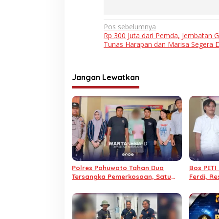
Navigasi
Pos sebelumnya
Rp 300 Juta dari Pemda, Jembatan 
pos
Tunas Harapan dan Marisa Segera 
Jangan Lewatkan
Polres Pohuwato Tahan Dua
Bos PETI 
Tersangka Pemerkosaan, Satu
Ferdi, Re
Pelaku Anak Jalani Hukuman
Pohuwat
Khusus