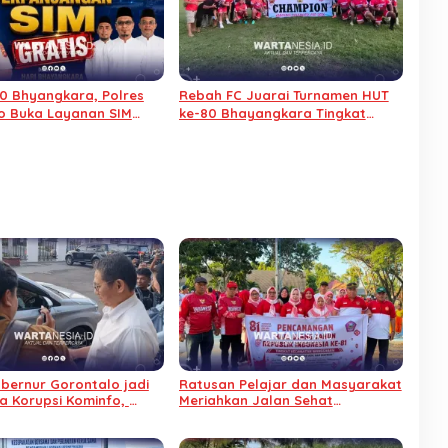
0 Bhyangkara, Polres
Rebah FC Juarai Turnamen HUT
o Buka Layanan SIM
ke-80 Bhayangkara Tingkat
Polres Pohuwato
ubernur Gorontalo jadi
Ratusan Pelajar dan Masyarakat
a Korupsi Kominfo,
Meriahkan Jalan Sehat
tahan Alasan Sakit
Pencanangan HUT RI di
Wanggarasi