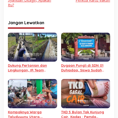
Syahidah Ditagih, Apakah
Periksa Kartu Vaksin
Itu?
Jangan Lewatkan
Dukung Pertanian dan
Dugaan Pungli di SDN 01
Lingkungan, IR Team
Duhiadaa, Siswa Sudah
Berdayakan Petani Lewat
Lulus, Baju Pesanan Tak
Swadaya
Kunjung Diterima
Kompaknya Warga
TKD 5 Bulan Tak Kunjung
Taluduyunu Utara,
Cair, Kades : Pemda