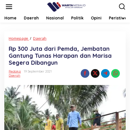
Lewati
ke
konten
Home
Daerah
Nasional
Politik
Opini
Peristiwa
Rp
Homepage
/
Daerah
300
Rp 300 Juta dari Pemda, Jembatan
Juta
dari
Gantung Tunas Harapan dan Marisa
Pemda,
Segera Dibangun
Jembatan
Gantung
Redaksi
19 September 2021
Tunas
Daerah
Harapan
dan
Marisa
Segera
Dibangun