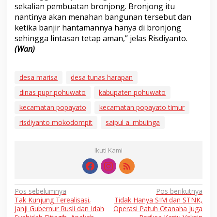
sekalian pembuatan bronjong. Bronjong itu
nantinya akan menahan bangunan tersebut dan
ketika banjir hantamannya hanya di bronjong
sehingga lintasan tetap aman,” jelas Risdiyanto.
(Wan)
desa marisa
desa tunas harapan
dinas pupr pohuwato
kabupaten pohuwato
kecamatan popayato
kecamatan popayato timur
risdiyanto mokodompit
saipul a. mbuinga
Ikuti Kami
Navigasi
Pos sebelumnya
Pos berikutnya
Tak Kunjung Terealisasi,
Tidak Hanya SIM dan STNK,
pos
Janji Gubernur Rusli dan Idah
Operasi Patuh Otanaha Juga