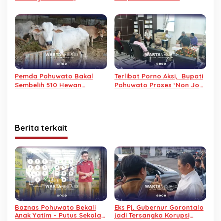
Sembelih 29 Sapi pada
Pohuwato Dusta
Iduladha 2026
Pemda Pohuwato Bakal
Terlibat Porno Aksi, Bupati
Sembelih 510 Hewan
Pohuwato Proses ‘Non Job’
Qurban pada Idul Adha
Kades Buhu Jaya
1447 H
Berita terkait
Baznas Pohuwato Bekali
Eks Pj. Gubernur Gorontalo
Anak Yatim – Putus Sekolah
jadi Tersangka Korupsi