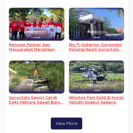
dengan Keterampilan
Kominfo, Tidak Ditahan
Reparasi Handphone dan
Alasan Sakit
Laptop
Ratusan Pelajar dan
Eks Pj Gubernur Gorontalo
Masyarakat Meriahkan
Datangi Kejati Gorontalo,
Jalan Sehat Pencanangan
Jalani Pemeriksaan Dugaan
HUT RI di Wanggarasi
Korupsi Command Center
Gorontalo Genjot Cetak
Aktivitas Pani Gold di Hutan
5.642 Hektare Sawah Baru,
Taluditi Disebut Sedang
800 Hektare Sawah di
Pantau Cuaca, Warga
Duhiadaa Justru
Keukeuh Menolak
Terbengkalai
View More