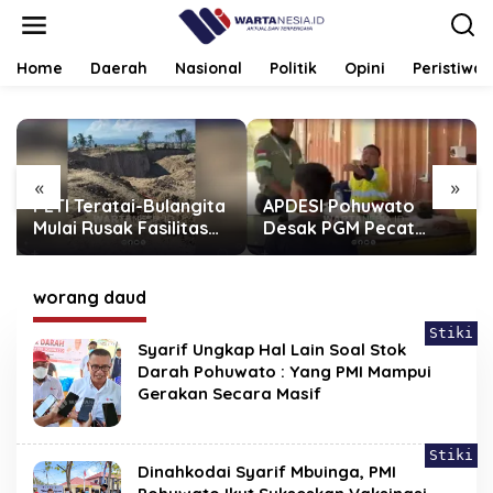
Lewati
ke
konten
Home
Daerah
Nasional
Politik
Opini
Peristiwa
«
»
PETI Teratai-Bulangita
APDESI Pohuwato
Mulai Rusak Fasilitas
Desak PGM Pecat
Umum, Polres
Sukrianto, Karyawan
Pohuwato Diminta
Diduga Arogan
Bertindak
worang daud
Stiki
Syarif Ungkap Hal Lain Soal Stok
Darah Pohuwato : Yang PMI Mampui
Gerakan Secara Masif
Stiki
Dinahkodai Syarif Mbuinga, PMI