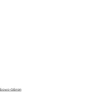
a Utara Kehilangan Rp40 Juta
rabowo-Gibran