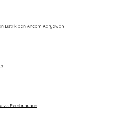
an Listrik dan Ancam Karyawan
an
sidivis Pembunuhan