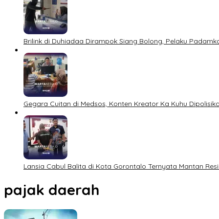
Brilink di Duhiadaa Dirampok Siang Bolong, Pelaku Padamk
Gegara Cuitan di Medsos, Konten Kreator Ka Kuhu Dipolisik
Lansia Cabul Balita di Kota Gorontalo Ternyata Mantan Re
pajak daerah