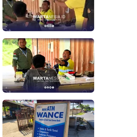
Pani Gold Mine Bantah Intimidasi Penambang Tradisional, Begini 
Dituduh Ambil Batu di Alamotu, 3 Penambang Diintimidasi PGM, 