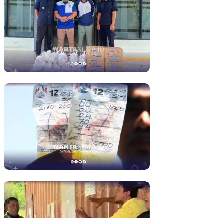
Tak Sekadar Berbagi, YR TIM Bangun Harapan bagi Warga Binaa
Judi Togel Disebut Marak di Kecamatan Paguat, Masyarakat Minta 