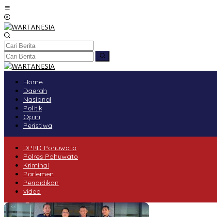
Lewati
ke
konten
tutup
Home
Daerah
Nasional
Politik
Opini
Peristiwa
DPRD Pohuwato
Polres Pohuwato
Kriminal
Parlemen
Pendidikan
video