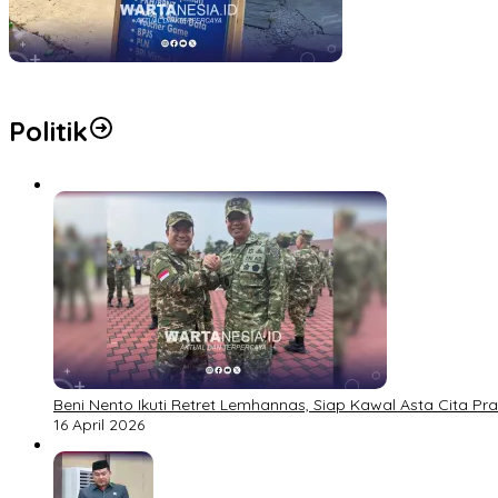
Belum Sepekan Perampokan Brilink Duhiadaa, Kini Brilink di Maris
Politik
Beni Nento Ikuti Retret Lemhannas, Siap Kawal Asta Cita P
16 April 2026