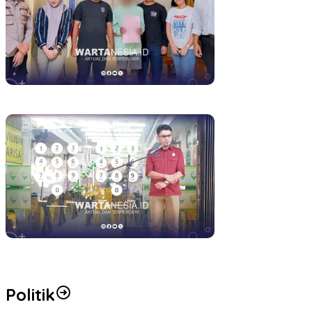
Polres Pohuwato Tahan Dua Tersangka Pemerkosaan, Satu
Pelaku Anak Jalani Hukuman Khusus
Baznas Pohuwato Bekali Anak Yatim – Putus Sekolah dengan
Keterampilan Reparasi Handphone dan Laptop
Politik