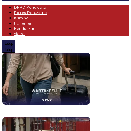
DPRD Pohuwato
Polres Pohuwato
Kriminal
Parlemen
Pendidikan
video
tutup
tutup
Bukan Hilang, Ibu Rumah Tangga di Randangan Diduga Kabur
dari Rumah