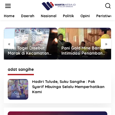
Lewati
ke
konten
Home
Daerah
Nasional
Politik
Opini
Peristiwa
«
»
Judi Togel Disebut
Pani Gold Mine Bantah
Marak di Kecamatan
Intimidasi Penambang
Paguat, Masyarakat
Tradisional, Begini
Minta Polisi Bertindak
Penjelasannya
adat sangihe
Hadiri Tulude, Suku Sangihe : Pak
Syarif Mbuinga Selalu Memperhatikan
Kami