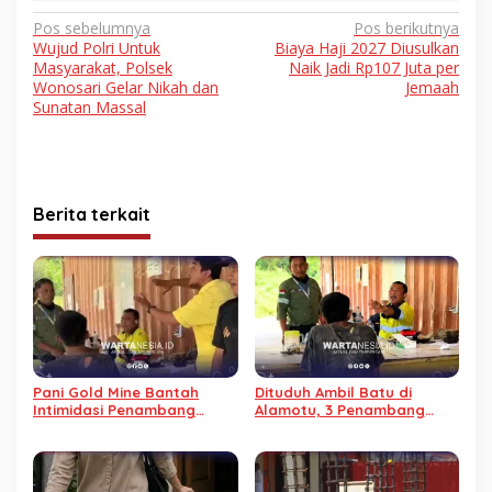
Navigasi
Pos sebelumnya
Pos berikutnya
Wujud Polri Untuk
Biaya Haji 2027 Diusulkan
pos
Masyarakat, Polsek
Naik Jadi Rp107 Juta per
Wonosari Gelar Nikah dan
Jemaah
Sunatan Massal
Berita terkait
Pani Gold Mine Bantah
Dituduh Ambil Batu di
Intimidasi Penambang
Alamotu, 3 Penambang
Tradisional, Begini
Diintimidasi PGM, Sepeda
Penjelasannya
Motor Ditahan