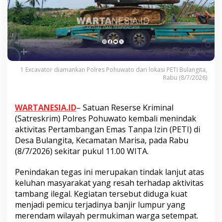
1 Excavator diamankan Polres Pohuwato dari lokasi PETI Bulangita,
Rabu (8/7/2026)
WARTANESIA.ID
– Satuan Reserse Kriminal
(Satreskrim) Polres Pohuwato kembali menindak
aktivitas Pertambangan Emas Tanpa Izin (PETI) di
Desa Bulangita, Kecamatan Marisa, pada Rabu
(8/7/2026) sekitar pukul 11.00 WITA.
Penindakan tegas ini merupakan tindak lanjut atas
keluhan masyarakat yang resah terhadap aktivitas
tambang ilegal. Kegiatan tersebut diduga kuat
menjadi pemicu terjadinya banjir lumpur yang
merendam wilayah permukiman warga setempat.