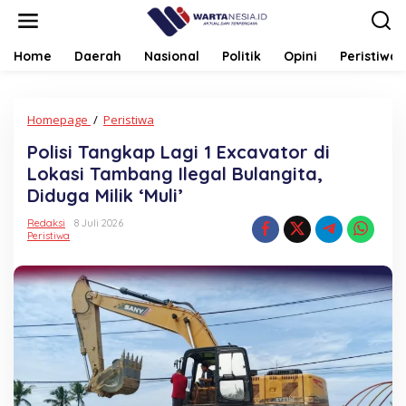
Lewati
ke
konten
Home
Daerah
Nasional
Politik
Opini
Peristiwa
Polisi
Homepage
/
Peristiwa
Tangkap
Polisi Tangkap Lagi 1 Excavator di
Lagi
1
Lokasi Tambang Ilegal Bulangita,
Excavator
Diduga Milik ‘Muli’
di
Lokasi
Redaksi
8 Juli 2026
Tambang
Peristiwa
Ilegal
Bulangita,
Diduga
Milik
'Muli'