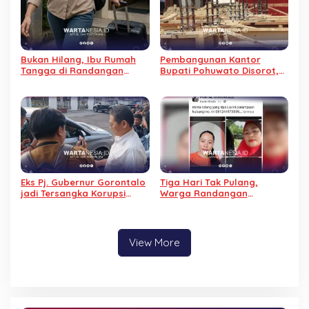
Bukan Hilang, Ibu Rumah
Pembangunan Kantor
Tangga di Randangan
Bupati Pohuwato Disorot,
Diduga Kabur dari Rumah
Material Habis dan Progres
Baru 6 Persen
Eks Pj. Gubernur Gorontalo
Tiga Hari Tak Pulang,
jadi Tersangka Korupsi
Warga Randangan
Kominfo, Tidak Ditahan
Dilaporkan Hilang, Suami
Alasan Sakit
Minta Bantuan Masyarakat
View More