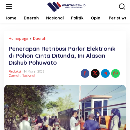
Lewati
ke
konten
Home
Daerah
Nasional
Politik
Opini
Peristiwa
Penerapan
Homepage
/
Daerah
Retribusi
Penerapan Retribusi Parkir Elektronik
Parkir
Elektronik
di Pohon Cinta Ditunda, Ini Alasan
di
Dishub Pohuwato
Pohon
Cinta
Redaksi
14 Maret 2022
Ditunda,
Daerah
,
Nasional
Ini
Alasan
Dishub
Pohuwato