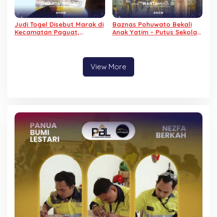
Judi Togel Disebut Marak di
Baznas Pohuwato Bekali
Kecamatan Paguat,
Anak Yatim – Putus Sekolah
Masyarakat Minta Polisi
dengan Keterampilan
Bertindak
Reparasi Handphone dan
Laptop
View More