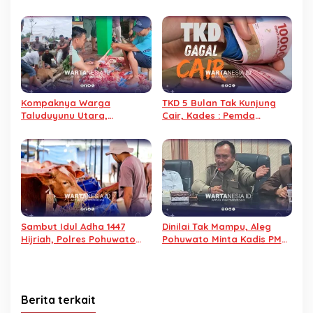
Berdayakan Petani Lewat
Lulus, Baju Pesanan Tak
Swadaya
Kunjung Diterima
Kompaknya Warga
TKD 5 Bulan Tak Kunjung
Taluduyunu Utara,
Cair, Kades : Pemda
Sembelih 29 Sapi pada
Pohuwato Dusta
Iduladha 2026
Sambut Idul Adha 1447
Dinilai Tak Mampu, Aleg
Hijriah, Polres Pohuwato
Pohuwato Minta Kadis PMD
Siapkan 12 Hewan Qurban
dan BKAD Mundur
Berita terkait