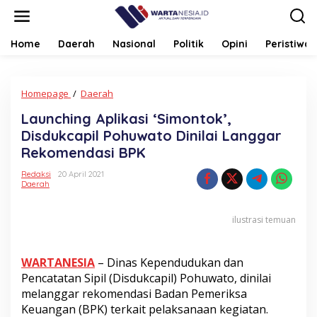
Lewati
ke
konten
Home
Daerah
Nasional
Politik
Opini
Peristiwa
Launching
Homepage
/
Daerah
Aplikasi
Launching Aplikasi ‘Simontok’,
'Simontok',
Disdukcapil
Disdukcapil Pohuwato Dinilai Langgar
Pohuwato
Rekomendasi BPK
Dinilai
Langgar
Redaksi
20 April 2021
Rekomendasi
Daerah
BPK
ilustrasi temuan
WARTANESIA
– Dinas Kependudukan dan
Pencatatan Sipil (Disdukcapil) Pohuwato, dinilai
melanggar rekomendasi Badan Pemeriksa
Keuangan (BPK) terkait pelaksanaan kegiatan.