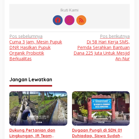
Ikuti Kami
Navigasi
Pos sebelumnya
Pos berikutnya
Cuma 3 Jam, Mesin Pupuk
Di 58 Hari Kerja SMS,
pos
DNR Hasilkan Pupuk
Pemda Serahkan Bantuan
Organik Probiotik
Dana 225 Juta Untuk Mesjid
Berkualitas
An-Nur
Jangan Lewatkan
Dukung Pertanian dan
Dugaan Pungli di SDN 01
Lingkungan, IR Team
Duhiadaa, Siswa Sudah