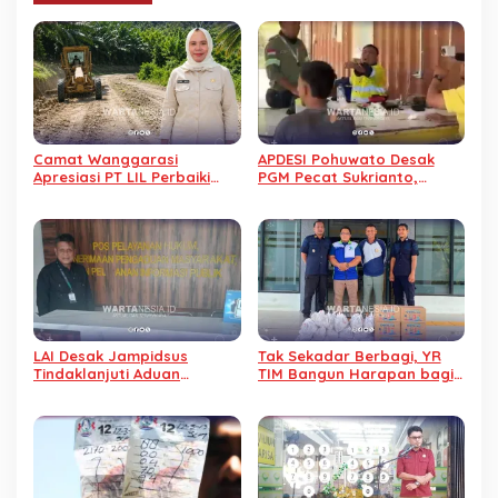
Camat Wanggarasi
APDESI Pohuwato Desak
Apresiasi PT LIL Perbaiki
PGM Pecat Sukrianto,
Jalan Rusak Jelang HUT
Karyawan Diduga Arogan
Kemerdekaan RI
LAI Desak Jampidsus
Tak Sekadar Berbagi, YR
Tindaklanjuti Aduan
TIM Bangun Harapan bagi
Dugaan Gratifikasi
Warga Binaan Lapas
Pengalihan IUP KUD Dharma
Pohuwato
Tani