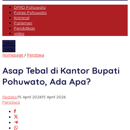
DPRD Pohuwato
Polres Pohuwato
Kriminal
Parlemen
Pendidikan
video
tutup
tutup
Asap
Homepage
/
Peristiwa
Tebal
di
Asap Tebal di Kantor Bupati
Kantor
Bupati
Pohuwato, Ada Apa?
Pohuwato,
Ada
Apa?
Redaksi
15 April 2026
15 April 2026
Peristiwa