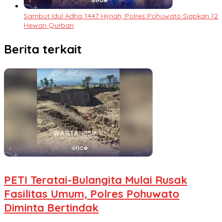
Sambut Idul Adha 1447 Hijriah, Polres Pohuwato Siapkan 12
Hewan Qurban
Berita terkait
PETI Teratai-Bulangita Mulai Rusak
Fasilitas Umum, Polres Pohuwato
Diminta Bertindak