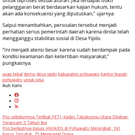
untuk diproses sesuai aturan. Jika terdapat bukti
pelanggaran berat berdasarkan kajian hukum, tentu
akan ada konsekuensi yang diputuskan,” ujarnya.
Saipul menambahkan, persoalan tersebut menjadi
perhatian serius pemerintah daerah karena dinilai telah
mengganggu stabilitas sosial di Desa Yipilo.
“Ini menjadi atensi besar karena sudah berdampak pada
kondisi keamanan dan ketertiban masyarakat,”
pungkasnya.
asap tebal
demo
desa yipilo
kabupaten pohuwato
kantor bupati
pohuwato
unjuk rasa
Ikuti Kami
Navigasi
Pos sebelumnya
Terlibat PETI, Kades Taluduyunu Utara Ditahan,
Terancam 5 Tahun Bui
pos
Pos berikutnya
Kasus HIV/AIDS di Pohuwato Meningkat, 161
Kasus Tercatat, 75 Meninggal Dunia