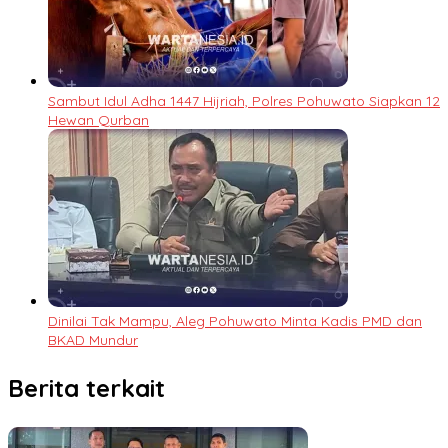
Sambut Idul Adha 1447 Hijriah, Polres Pohuwato Siapkan 12
Hewan Qurban
Dinilai Tak Mampu, Aleg Pohuwato Minta Kadis PMD dan
BKAD Mundur
Berita terkait