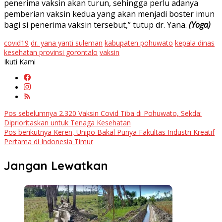
penerima vaksin akan turun, sehingga perlu adanya
pemberian vaksin kedua yang akan menjadi boster imun
bagi si penerima vaksin tersebut,” tutup dr. Yana.
(Yoga)
covid19
dr. yana yanti suleman
kabupaten pohuwato
kepala dinas
kesehatan provinsi gorontalo
vaksin
Ikuti Kami
Navigasi
Pos sebelumnya
2.320 Vaksin Covid Tiba di Pohuwato, Sekda:
Diprioritaskan untuk Tenaga Kesehatan
pos
Pos berikutnya
Keren, Unipo Bakal Punya Fakultas Industri Kreatif
Pertama di Indonesia Timur
Jangan Lewatkan