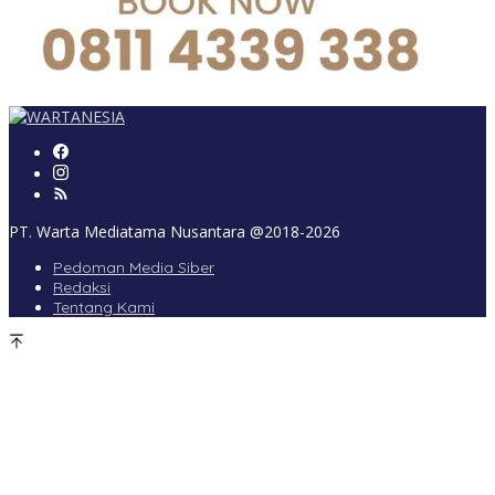
PT. Warta Mediatama Nusantara @2018-2026
Pedoman Media Siber
Redaksi
Tentang Kami