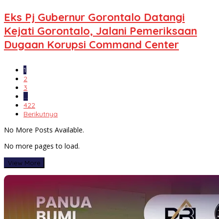
Eks Pj Gubernur Gorontalo Datangi
Kejati Gorontalo, Jalani Pemeriksaan
Dugaan Korupsi Command Center
1
2
3
…
422
Berikutnya
No More Posts Available.
No more pages to load.
View More