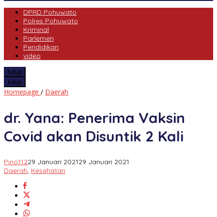
DPRD Pohuwato
Polres Pohuwato
Kriminal
Parlemen
Pendidikan
video
tutup
tutup
dr.
Homepage
/
Daerah
Yana:
Penerima
dr. Yana: Penerima Vaksin
Vaksin
Covid
Covid akan Disuntik 2 Kali
akan
Disuntik
2
Pino112
29 Januari 2021
29 Januari 2021
Kali
Daerah
,
Kesehatan