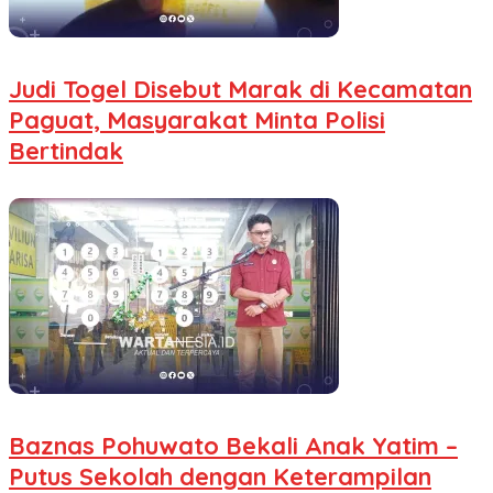
Judi Togel Disebut Marak di Kecamatan
Paguat, Masyarakat Minta Polisi
Bertindak
Baznas Pohuwato Bekali Anak Yatim –
Putus Sekolah dengan Keterampilan