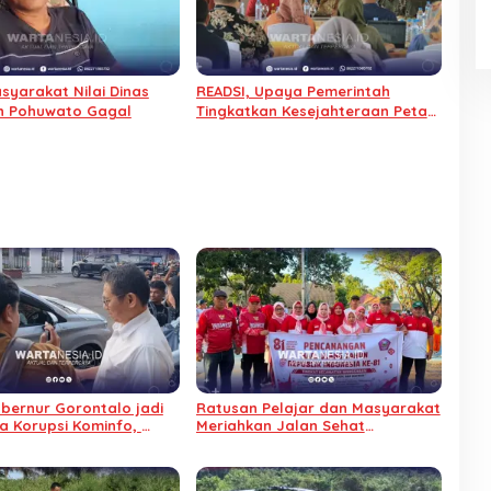
syarakat Nilai Dinas
READSI, Upaya Pemerintah
n Pohuwato Gagal
Tingkatkan Kesejahteraan Petani
di Pohuwato
ubernur Gorontalo jadi
Ratusan Pelajar dan Masyarakat
a Korupsi Kominfo,
Meriahkan Jalan Sehat
tahan Alasan Sakit
Pencanangan HUT RI di
Wanggarasi