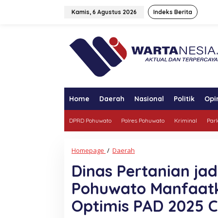
Lewati
ke
Kamis, 6 Agustus 2026
Indeks Berita
konten
tutup
Home
Daerah
Nasional
Politik
Opi
DPRD Pohuwato
Polres Pohuwato
Kriminal
Par
Dinas
Homepage
/
Daerah
Pertanian
Dinas Pertanian ja
jadi
OPD
Pohuwato Manfaatka
Pertama
di
Optimis PAD 2025 C
Pohuwato
Manfaatkan