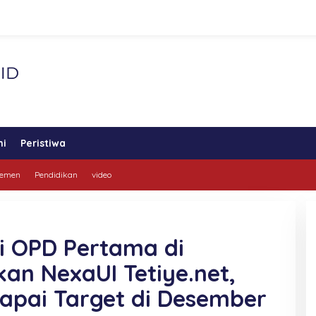
ni
Peristiwa
lemen
Pendidikan
video
di OPD Pertama di
n NexaUI Tetiye.net,
apai Target di Desember