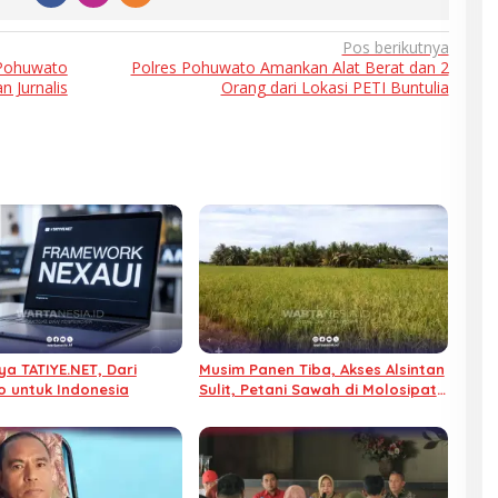
Pos berikutnya
 Pohuwato
Polres Pohuwato Amankan Alat Berat dan 2
n Jurnalis
Orang dari Lokasi PETI Buntulia
a TATIYE.NET, Dari
Musim Panen Tiba, Akses Alsintan
 untuk Indonesia
Sulit, Petani Sawah di Molosipat
Meradang