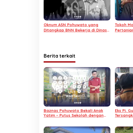
Oknum ASN Pohuwato yang
Tokoh Ma
Ditangkap BNN Bekerja di Dinas
Pertania
Pertanian
Berita terkait
Baznas Pohuwato Bekali Anak
Eks Pj. G
Yatim – Putus Sekolah dengan
Tersangk
Keterampilan Reparasi
Tidak Di
Handphone dan Laptop