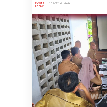
NexaUI
Redaksi
19 November 2025
Tetiye.net,
Daerah
Optimis
PAD
2025
Capai
Target
di
Desember