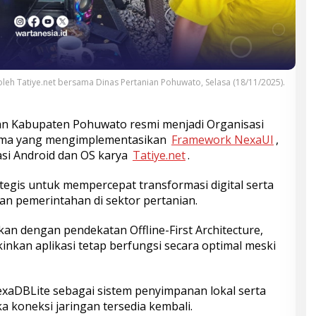
 oleh Tatiye.net bersama Dinas Pertanian Pohuwato, Selasa (18/11/2025).
ian Kabupaten Pohuwato resmi menjadi Organisasi
ama yang mengimplementasikan
Framework NexaUI
,
si Android dan OS karya
Tatiye.net
.
tegis untuk mempercepat transformasi digital serta
an pemerintahan di sektor pertanian.
 dengan pendekatan Offline-First Architecture,
nkan aplikasi tetap berfungsi secara optimal meski
exaDBLite sebagai sistem penyimpanan lokal serta
ka koneksi jaringan tersedia kembali.