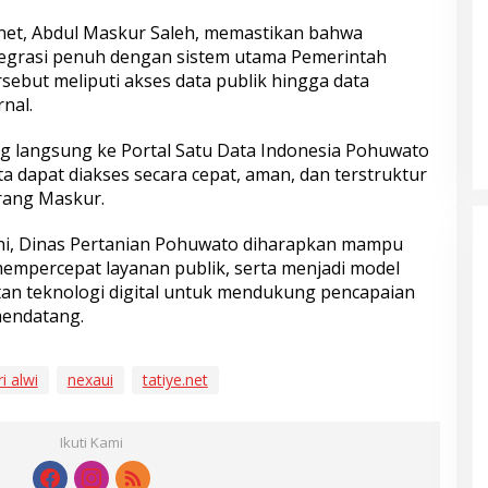
e.net, Abdul Maskur Saleh, memastikan bahwa
tegrasi penuh dengan sistem utama Pemerintah
sebut meliputi akses data publik hingga data
nal.
ng langsung ke Portal Satu Data Indonesia Pohuwato
a dapat diakses secara cepat, aman, dan terstruktur
erang Maskur.
ni, Dinas Pertanian Pohuwato diharapkan mampu
mempercepat layanan publik, serta menjadi model
an teknologi digital untuk mendukung pencapaian
mendatang.
i alwi
nexaui
tatiye.net
Ikuti Kami