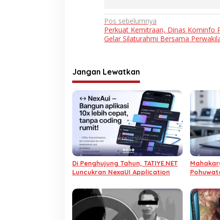
Navigasi
Pos sebelumnya
Perkuat Kemitraan, Dinas Kominfo
pos
Gelar Silaturahmi Bersama Perwakila
Jangan Lewatkan
Di Penghujung Tahun, TATIYE.NET
Mahakary
Luncukran NexaUI Application
Pohuwato