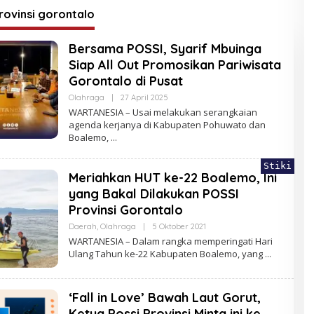
uta
rovinsi gorontalo
Bersama POSSI, Syarif Mbuinga
Siap All Out Promosikan Pariwisata
Gorontalo di Pusat
Oleh
Olahraga
|
27 April 2025
Redaksi
WARTANESIA – Usai melakukan serangkaian
agenda kerjanya di Kabupaten Pohuwato dan
Boalemo,
Stiki
Meriahkan HUT ke-22 Boalemo, Ini
yang Bakal Dilakukan POSSI
Provinsi Gorontalo
Oleh
Daerah
,
Olahraga
|
5 Oktober 2021
Redaksi
WARTANESIA – Dalam rangka memperingati Hari
Ulang Tahun ke-22 Kabupaten Boalemo, yang
‘Fall in Love’ Bawah Laut Gorut,
Ketua Possi Provinsi Minta ini ke