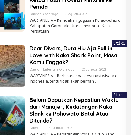
Pemda
Oleh
Daerah
,
Olahraga
|
2 Agustus 2021
Redaksi
WARTANESIA – Keindahan gugusan Pulau-pulau di
Kabupaten Gorontalo Utara, membuat Ketua
Persatuan
Stiki
Dear Divers, Duta Hiu Aja Fall in
Love with Kaka Shark Point, Masa
Kamu Enggak?
Oleh
Daerah
,
Entertain
,
Olahraga
|
30 Januari 2021
Pino112
WARTANESIA – Berbicara soal destinasi wisata di
Indonesia, tentu tidak akan pernah
Stiki
Belum Dapatkan Kepastian Waktu
dari Manajer, Kedatangan Kaka
Slank ke Pohuwato Batal Atau
Ditunda?
Oleh
Daerah
|
24 Januari 2021
Pino112
WARTANESIA – Kedatangan Vokalis Grup Band