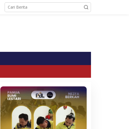
tutup
embangunan Kantor
Pani Gold Mine Bantah
upati Pohuwato Disorot,
Intimidasi Penambang
aterial Habis dan Progres
Tradisional, Begini
aru 6 Persen
Penjelasannya