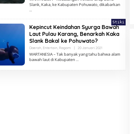
Slank, Kaka, ke Kabupaten Pohuwato, dikabarkan
Stiki
Kepincut Keindahan Syurga Bawah
Laut Pulau Karang, Benarkah Kaka
Slank Bakal ke Pohuwato?
Oleh
Daerah
,
Entertain
,
Ragam
|
20 Januari 2021
Pino112
WARTANESIA – Tak banyak yang tahu bahwa alam
bawah laut di Kabupaten