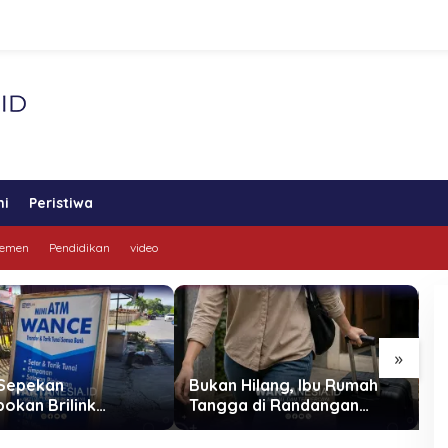
ni
Peristiwa
lemen
Pendidikan
video
»
Sepekan
Bukan Hilang, Ibu Rumah
P
okan Brilink
Tangga di Randangan
B
a, Kini Brilink di
Diduga Kabur dari Rumah
M
 Utara Kehilangan
B