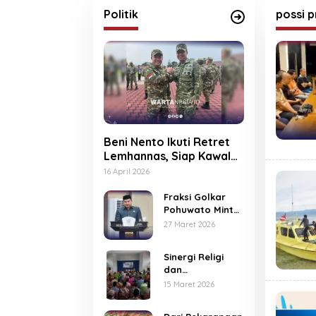
Rp40 J
Politik
possi p
Beni Nento Ikuti Retret
Lemhannas, Siap Kawal
Asta Cita Prabowo-
16 April 2026
Gibran
Fraksi Golkar
Pohuwato Minta
Pemda Rem
27 Maret 2026
Expansi
Indomaret
Sinergi Religi
hingga Alfamidi
dan
Kebangsaan,
15 Maret 2026
Syarif Mbuinga
Gelar Sosialisasi