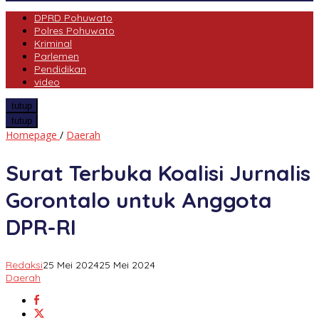
DPRD Pohuwato
Polres Pohuwato
Kriminal
Parlemen
Pendidikan
video
tutup
tutup
Surat
Homepage
/
Daerah
Terbuka
Koalisi
Surat Terbuka Koalisi Jurnalis
Jurnalis
Gorontalo
Gorontalo untuk Anggota
untuk
Anggota
DPR-RI
DPR-
RI
Redaksi
25 Mei 2024
25 Mei 2024
Daerah