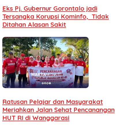
Eks Pj. Gubernur Gorontalo jadi
Tersangka Korupsi Kominfo, Tidak
Ditahan Alasan Sakit
Ratusan Pelajar dan Masyarakat
Meriahkan Jalan Sehat Pencanangan
HUT RI di Wanggarasi