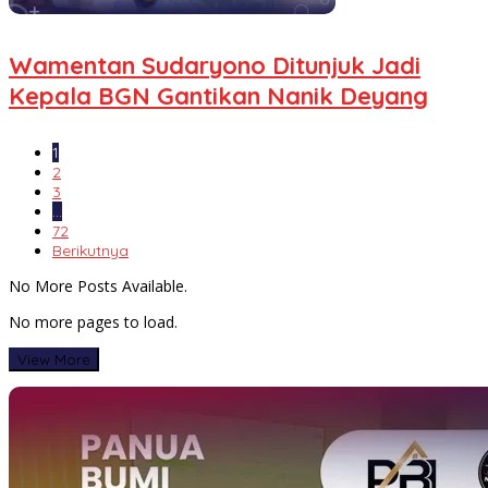
Wamentan Sudaryono Ditunjuk Jadi
Kepala BGN Gantikan Nanik Deyang
1
2
3
…
72
Berikutnya
No More Posts Available.
No more pages to load.
View More