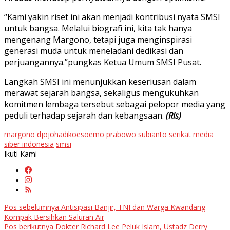
“Kami yakin riset ini akan menjadi kontribusi nyata SMSI
untuk bangsa. Melalui biografi ini, kita tak hanya
mengenang Margono, tetapi juga menginspirasi
generasi muda untuk meneladani dedikasi dan
perjuangannya.”pungkas Ketua Umum SMSI Pusat.
Langkah SMSI ini menunjukkan keseriusan dalam
merawat sejarah bangsa, sekaligus mengukuhkan
komitmen lembaga tersebut sebagai pelopor media yang
peduli terhadap sejarah dan kebangsaan.
(Rls)
margono djojohadikoesoemo
prabowo subianto
serikat media
siber indonesia
smsi
Ikuti Kami
Navigasi
Pos sebelumnya
Antisipasi Banjir, TNI dan Warga Kwandang
Kompak Bersihkan Saluran Air
pos
Pos berikutnya
Dokter Richard Lee Peluk Islam, Ustadz Derry