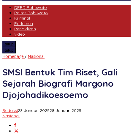
DPRD Pohuwato
Polres Pohuwato
Kriminal
Parlemen
Pendidikan
video
tutup
tutup
SMSI
Homepage
/
Nasional
Bentuk
Tim
SMSI Bentuk Tim Riset, Gali
Riset,
Gali
Sejarah Biografi Margono
Sejarah
Biografi
Djojohadikoesoemo
Margono
Djojohadikoesoemo
Redaksi
28 Januari 2025
28 Januari 2025
Nasional