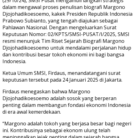
(29/10/24), SMSI Pusat mengambil langkah strategis
dalam mengawal proses penulisan biografi Margono
Djojohadikoesoemo, kakek Presiden Republik Indonesia
Prabowo Subianto, yang tengah diajukan sebagai
Pahlawan Nasional. Dengan mengeluarkan Surat
Keputusan Nomor: 02/KPTS/SMSI-PUSAT/I/2025, SMSI
resmi menunjuk Tim Riset Sejarah Biografi Margono
Djojohadikoesoemo untuk mendalami perjalanan hidup
dan kontribusi besar tokoh ekonomi ini bagi bangsa
Indonesia.
Ketua Umum SMSI, Firdaus, menandatangani surat
keputusan tersebut pada 24 Januari 2025 di Jakarta.
Firdaus menegaskan bahwa Margono
Djojohadikoesoemo adalah sosok yang berperan
penting dalam membangun fondasi ekonomi Indonesia
di era awal kemerdekaan.
“Margono adalah tokoh yang berjasa besar bagi negeri
ini. Kontribusinya sebagai ekonom ulung telah
meninggalkan jejak penting dalam sejarah bangsa.