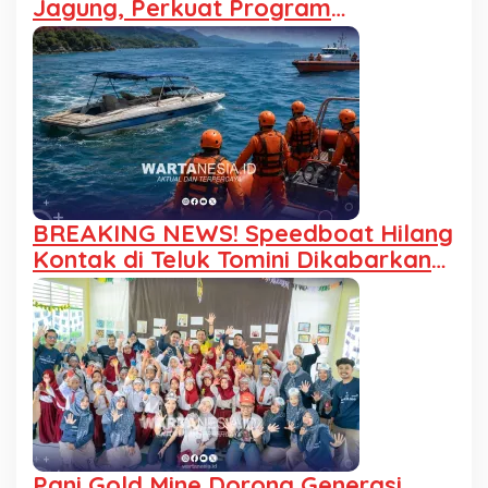
Jagung, Perkuat Program
Ketahanan Pangan
BREAKING NEWS! Speedboat Hilang
Kontak di Teluk Tomini Dikabarkan
Ditemukan
Pani Gold Mine Dorong Generasi