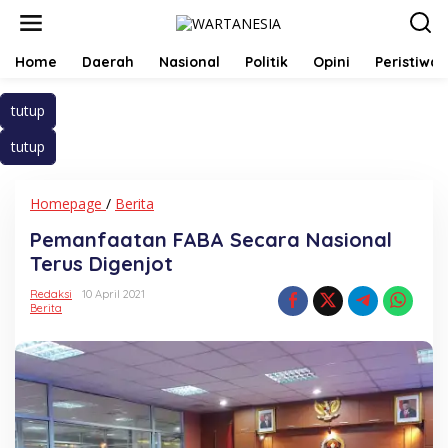
Lewati
ke
konten
Home
Daerah
Nasional
Politik
Opini
Peristiwa
tutup
tutup
Pemanfaatan
Homepage
/
Berita
FABA
Pemanfaatan FABA Secara Nasional
Secara
Nasional
Terus Digenjot
Terus
Digenjot
Redaksi
10 April 2021
Berita