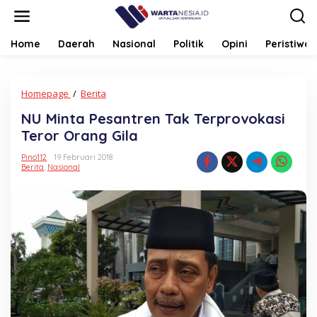
Lewati
ke
konten
Home
Daerah
Nasional
Politik
Opini
Peristiwa
NU
Homepage
/
Berita
Minta
NU Minta Pesantren Tak Terprovokasi
Pesantren
Tak
Teror Orang Gila
Terprovokasi
Teror
Pino112
19 Februari 2018
Berita
,
Nasional
Orang
Gila