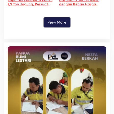
Kapolres Pohuwato Panen
Gorontalo Jadi Provinsi
1,9 Ton Jagung, Perkuat
dengan Beban Harga
Program Ketahanan
Pangan Tertinggi di
Pangan
Indonesia
View More