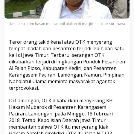
Ketua nu jatim hasan mutawakkil alallah di masjid-al akbar surabaya
Teror orang tak dikenal atau OTK menyerang
tempat ibadah dan pesantren terjadi lebih dari satu
kali di Jawa Timur. Terbaru, serangan OTK
dikabarkan terjadi di lingkungan Pondok Pesantren
Al Falah Ploso, Kabupaten Kediri, dan Pesantren
Karangasem Paciran, Lamongan. Namun, Pimpinan
Nahdlatul Ulama meminta masyarakat agar tak
terprovokasi.
Di Lamongan, OTK dikabarkan menyerang KH
Hakam Mubarok di Pesantren Karangasem
Paciran, Lamongan, pada Minggu, 18 Februari
2018. Tetapi Kepolisian Daerah Jawa Timur
membantah bahwa OTK itu menyerang Kiak
Hakam. Setelah diselidiki, OTK itu ialah NT (23