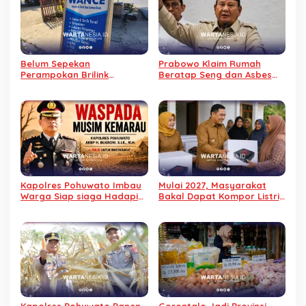
Belum Sepekan
Prabowo Klaim Rumah
Perampokan Brilink
Beratap Seng dan Asbes
Duhiadaa, Kini Brilink di
Berisiko Picu Kanker Paru
Marisa Utara Kehilangan
Rp40 Juta
Kapolres Pohuwato Imbau
Mulai 2027, Masyarakat
Warga Siap siaga Hadapi
Bakal Dapat Kompor Listrik
Ancaman Musim Kemarau
Gratis dari Pemerintah