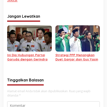
Sekitar
Jangan Lewatkan
Ini Dia Hubungan Partai
Strategi PPP Menangkan
Garuda dengan Gerindra
Duet Ganjar dan Gus Yasin
Tinggalkan Balasan
Alamat email Anda tidak akan dipublikasikan.
Ruas yang wajib
ditandai
*