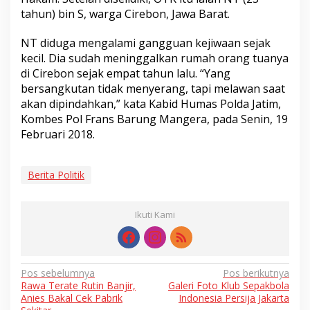
tahun) bin S, warga Cirebon, Jawa Barat.
NT diduga mengalami gangguan kejiwaan sejak
kecil. Dia sudah meninggalkan rumah orang tuanya
di Cirebon sejak empat tahun lalu. “Yang
bersangkutan tidak menyerang, tapi melawan saat
akan dipindahkan,” kata Kabid Humas Polda Jatim,
Kombes Pol Frans Barung Mangera, pada Senin, 19
Februari 2018.
Berita Politik
Ikuti Kami
Navigasi
Pos sebelumnya
Pos berikutnya
Rawa Terate Rutin Banjir,
Galeri Foto Klub Sepakbola
pos
Anies Bakal Cek Pabrik
Indonesia Persija Jakarta