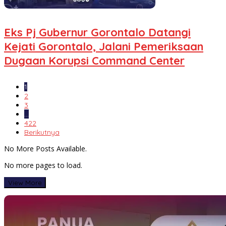
Eks Pj Gubernur Gorontalo Datangi
Kejati Gorontalo, Jalani Pemeriksaan
Dugaan Korupsi Command Center
1
2
3
…
422
Berikutnya
No More Posts Available.
No more pages to load.
View More