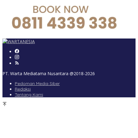
PT. Warta Mediatama Nusantara @2018-2026
Pedoman Media Siber
Redaksi
Tentang Kami