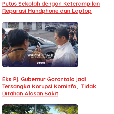
Putus Sekolah dengan Keterampilan
Reparasi Handphone dan Laptop
Eks Pj. Gubernur Gorontalo jadi
Tersangka Korupsi Kominfo, Tidak
Ditahan Alasan Sakit