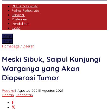
DPRD Pohuwato
Polres Pohuwato
Kriminal
Parlemen
Pendidikan
video
tutup
tutup
Meski
Homepage
/
Daerah
Sibuk,
Saipul
Meski Sibuk, Saipul Kunjungi
Kunjungi
Warganya
Warganya yang Akan
yang
Akan
Dioperasi Tumor
Dioperasi
Tumor
Redaksi
5 Agustus 2021
5 Agustus 2021
Daerah
,
Kesehatan