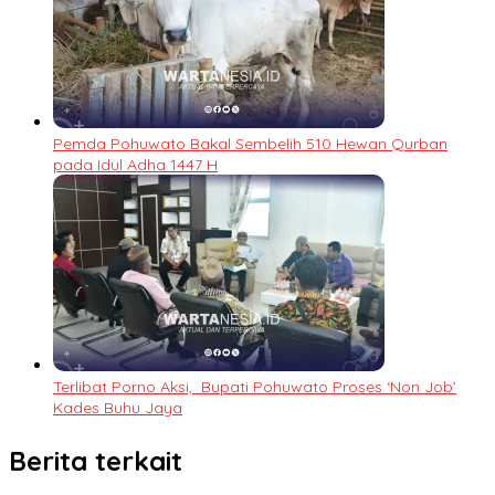
Pemda Pohuwato Bakal Sembelih 510 Hewan Qurban
pada Idul Adha 1447 H
Terlibat Porno Aksi, Bupati Pohuwato Proses ‘Non Job’
Kades Buhu Jaya
Berita terkait