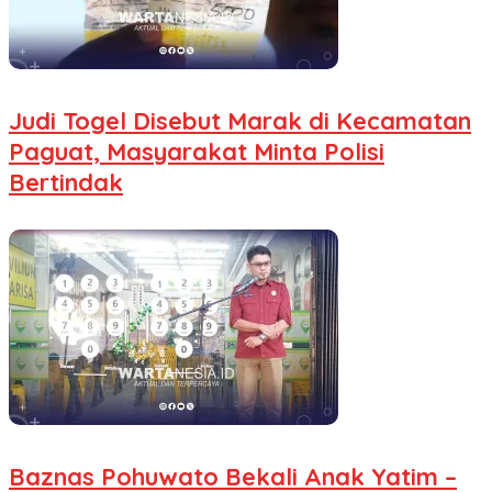
Judi Togel Disebut Marak di Kecamatan
Paguat, Masyarakat Minta Polisi
Bertindak
Baznas Pohuwato Bekali Anak Yatim –