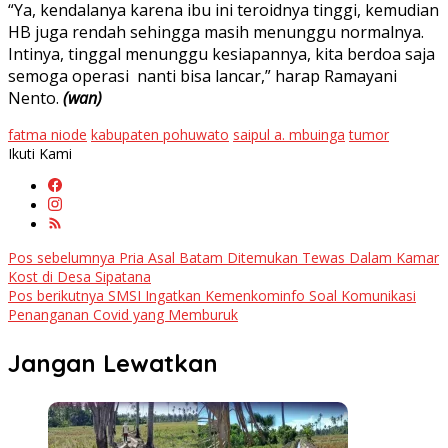
“Ya, kendalanya karena ibu ini teroidnya tinggi, kemudian
HB juga rendah sehingga masih menunggu normalnya.
Intinya, tinggal menunggu kesiapannya, kita berdoa saja
semoga operasi nanti bisa lancar,” harap Ramayani
Nento.
(wan)
fatma niode
kabupaten pohuwato
saipul a. mbuinga
tumor
Ikuti Kami
Navigasi
Pos sebelumnya
Pria Asal Batam Ditemukan Tewas Dalam Kamar
Kost di Desa Sipatana
pos
Pos berikutnya
SMSI Ingatkan Kemenkominfo Soal Komunikasi
Penanganan Covid yang Memburuk
Jangan Lewatkan