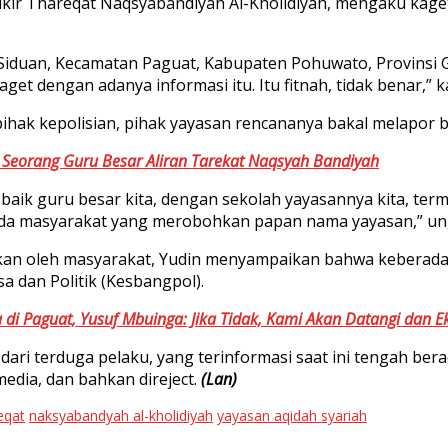
zikir Thareqat Naqsyabandiyah Al-Kholidiyah, mengaku kage
iduan, Kecamatan Paguat, Kabupaten Pohuwato, Provinsi G
et dengan adanya informasi itu. Itu fitnah, tidak benar,” k
 pihak kepolisian, pihak yayasan rencananya bakal melapor
a Seorang Guru Besar Aliran Tarekat Naqsyah Bandiyah
 baik guru besar kita, dengan sekolah yayasannya kita, te
 ada masyarakat yang merobohkan papan nama yayasan,” un
yakan oleh masyarakat, Yudin menyampaikan bahwa keberadaa
 dan Politik (Kesbangpol).
a di Paguat, Yusuf Mbuinga: Jika Tidak, Kami Akan Datangi dan Ek
dari terduga pelaku, yang terinformasi saat ini tengah bera
edia, dan bahkan direject.
(Lan)
eqat
naksyabandyah al-kholidiyah
yayasan aqidah syariah