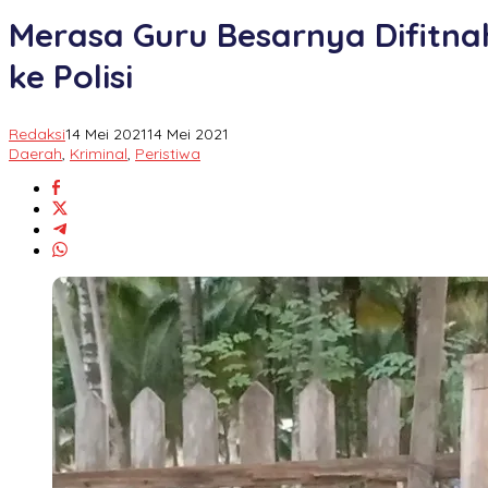
Besarnya
Merasa Guru Besarnya Difitna
Difitnah,
Ketua
ke Polisi
Yayasan
Aqidah
Syariah
di
Redaksi
14 Mei 2021
14 Mei 2021
Paguat
Daerah
,
Kriminal
,
Peristiwa
Bakal
Lapor
Balik
ke
Polisi