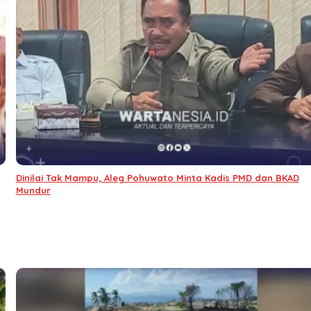
Dinilai Tak Mampu, Aleg Pohuwato Minta Kadis PMD dan BKAD
Mundur