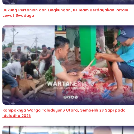
Dukung Pertanian dan Lingkungan, IR Team Berdayakan Petani
Lewat Swadaya
Kompaknya Warga Taluduyunu Utara, Sembelih 29 Sapi pada
Iduladha 2026