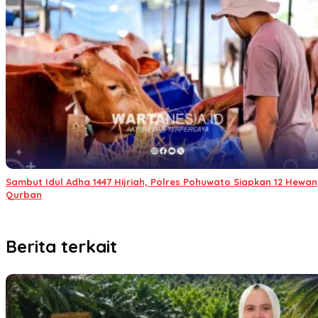
Sambut Idul Adha 1447 Hijriah, Polres Pohuwato Siapkan 12 Hewan
Qurban
Berita terkait