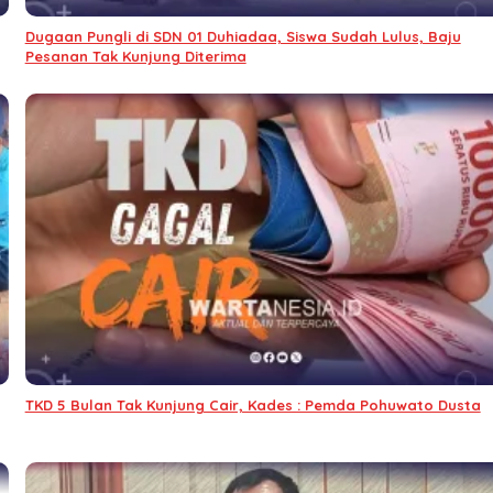
Dugaan Pungli di SDN 01 Duhiadaa, Siswa Sudah Lulus, Baju
Pesanan Tak Kunjung Diterima
TKD 5 Bulan Tak Kunjung Cair, Kades : Pemda Pohuwato Dusta