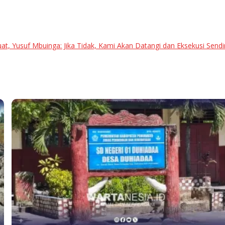
at, Yusuf Mbuinga: Jika Tidak, Kami Akan Datangi dan Eksekusi Sendiri