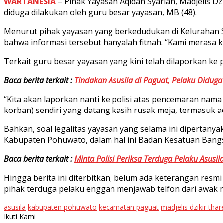
WARTANESIA
– Pihak Yayasan Aqidah Syariah, Madjelis D
diduga dilakukan oleh guru besar yayasan, MB (48).
Menurut pihak yayasan yang berkedudukan di Kelurahan S
bahwa informasi tersebut hanyalah fitnah. “Kami merasa kag
Terkait guru besar yayasan yang kini telah dilaporkan ke
Baca berita terkait :
Tindakan Asusila di Paguat, Pelaku Didug
“Kita akan laporkan nanti ke polisi atas pencemaran nama
korban) sendiri yang datang kasih rusak meja, termasuk
Bahkan, soal legalitas yayasan yang selama ini dipertan
Kabupaten Pohuwato, dalam hal ini Badan Kesatuan Bangsa
Baca berita terkait :
Minta Polisi Periksa Terduga Pelaku Asusil
Hingga berita ini diterbitkan, belum ada keterangan resmi 
pihak terduga pelaku enggan menjawab telfon dari awak m
asusila
kabupaten pohuwato
kecamatan paguat
madjelis dzikir thar
Ikuti Kami