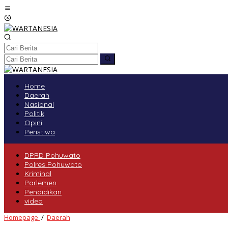
Lewati
ke
konten
tutup
Home
Daerah
Nasional
Politik
Opini
Peristiwa
DPRD Pohuwato
Polres Pohuwato
Kriminal
Parlemen
Pendidikan
video
Merasa
Homepage
/
Daerah
Guru