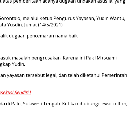
t atas pemberitaan adanya dugaan tindakan asusila, yang
orontalo, melalui Ketua Pengurus Yayasan, Yudin Wantu,
ata Yusdin, Jumat (14/5/2021).
 balik dugaan pencemaran nama baik.
rmasuk masalah pengrusakan. Karena ini Pak IM (suami
gkap Yudin.
n yayasan tersebut legal, dan telah diketahui Pemerintah
sekusi Sendiri.!
da di Palu, Sulawesi Tengah. Ketika dihubungi lewat telfon,