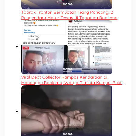
Tabrak Tronton Bermuatan Tiang Pancang, 2
Pengendara Motor Tewas di Tapadaa Boalemo
Viral Debt Collector Rampas Kendaraan di
Mananggu Boalemo, Warga Diminta Kumpul Bukti
dan Lapor Polisi