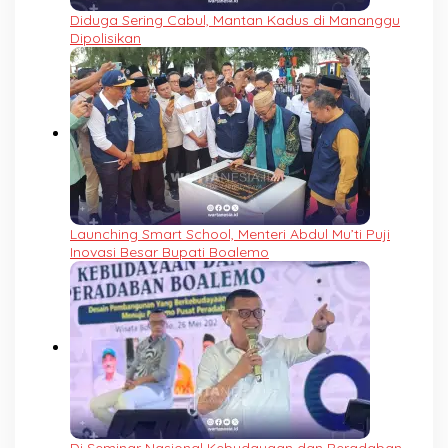
Diduga Sering Cabul, Mantan Kadus di Mananggu
Dipolisikan
Launching Smart School, Menteri Abdul Mu’ti Puji
Inovasi Besar Bupati Boalemo
Di Seminar Nasional Kebudayaan dan Peradaban