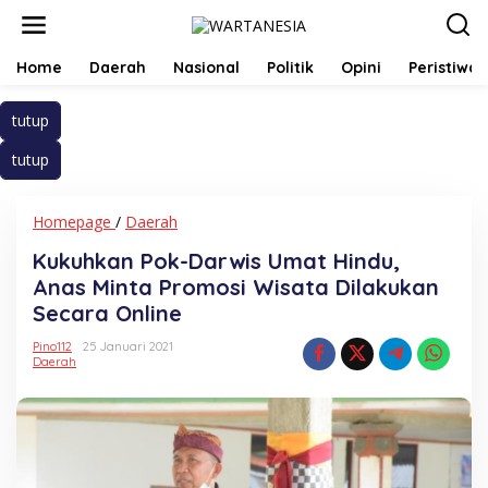
Lewati
ke
konten
Home
Daerah
Nasional
Politik
Opini
Peristiwa
tutup
tutup
Kukuhkan
Homepage
/
Daerah
Pok-
Kukuhkan Pok-Darwis Umat Hindu,
Darwis
Umat
Anas Minta Promosi Wisata Dilakukan
Hindu,
Secara Online
Anas
Minta
Pino112
25 Januari 2021
Promosi
Daerah
Wisata
Dilakukan
Secara
Online