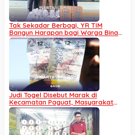
Tak Sekadar Berbagi, YR TIM
Bangun Harapan bagi Warga Binaan
Lapas Pohuwato
Judi Togel Disebut Marak di
Kecamatan Paguat, Masyarakat
Minta Polisi Bertindak