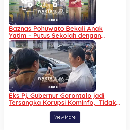
Baznas Pohuwato Bekali Anak
Yatim – Putus Sekolah dengan
Keterampilan Reparasi Handphone
dan Laptop
Eks Pj. Gubernur Gorontalo jadi
Tersangka Korupsi Kominfo, Tidak
Ditahan Alasan Sakit
View More