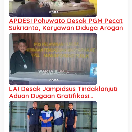
APDESI Pohuwato Desak PGM Pecat
Sukrianto, Karyawan Diduga Arogan
LAI Desak Jampidsus Tindaklanjuti
Aduan Dugaan Gratifikasi
Pengalihan IUP KUD Dharma Tani