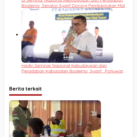
Boalemo, Senator Syarif Dorong Pembentukan Mal
Pelayanan Publik
Hadiri Seminar Nasional Kebudayaan dan
Peradaban Kabupaten Boalemo, Syarif : Pohuwato-
Boalemo Mohutato
Berita terkait