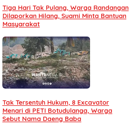
Tiga Hari Tak Pulang, Warga Randangan
Dilaporkan Hilang, Suami Minta Bantuan
Masyarakat
Tak Tersentuh Hukum, 8 Excavator
Menari di PETI Botudulanga, Warga
Sebut Nama Daeng Baba