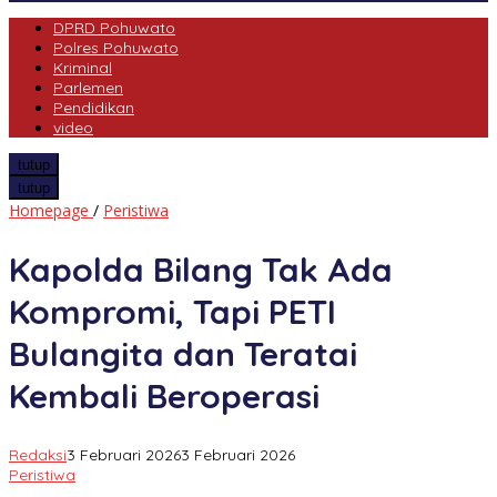
DPRD Pohuwato
Polres Pohuwato
Kriminal
Parlemen
Pendidikan
video
tutup
tutup
Kapolda
Homepage
/
Peristiwa
Bilang
Tak
Kapolda Bilang Tak Ada
Ada
Kompromi,
Kompromi, Tapi PETI
Tapi
PETI
Bulangita dan Teratai
Bulangita
dan
Kembali Beroperasi
Teratai
Kembali
Beroperasi
Redaksi
3 Februari 2026
3 Februari 2026
Peristiwa