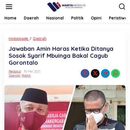
Lewati
ke
konten
Home
Daerah
Nasional
Politik
Opini
Peristiwa
Jawaban
Homepage
/
Daerah
Amin
Jawaban Amin Haras Ketika Ditanya
Haras
Ketika
Sosok Syarif Mbuinga Bakal Cagub
Ditanya
Gorontalo
Sosok
Syarif
Redaksi
30 Mei 2021
Mbuinga
Daerah
,
Politik
Bakal
Cagub
Gorontalo