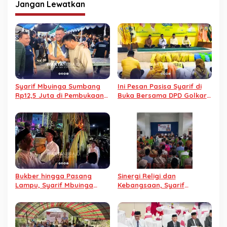
Jangan Lewatkan
Syarif Mbuinga Sumbang
Ini Pesan Pasisa Syarif di
Rp12,5 Juta di Pembukaan
Buka Bersama DPD Golkar
Pohuwato Cup 2026,
Pohuwato
Termasuk untuk Kebersihan
Bukber hingga Pasang
Sinergi Religi dan
Lampu, Syarif Mbuinga
Kebangsaan, Syarif
Terharu Bisa Nikmati
Mbuinga Gelar Sosialisasi
Tumbilotohe Bersama
Empat Pilar di Desa Huyula
Warga Boalemo