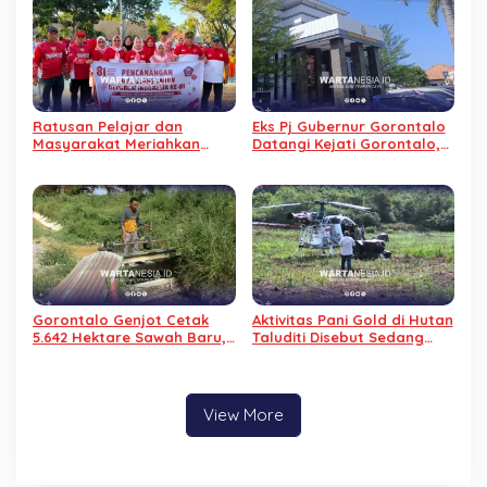
Laptop
Ratusan Pelajar dan
Eks Pj Gubernur Gorontalo
Masyarakat Meriahkan
Datangi Kejati Gorontalo,
Jalan Sehat Pencanangan
Jalani Pemeriksaan Dugaan
HUT RI di Wanggarasi
Korupsi Command Center
Gorontalo Genjot Cetak
Aktivitas Pani Gold di Hutan
5.642 Hektare Sawah Baru,
Taluditi Disebut Sedang
800 Hektare Sawah di
Pantau Cuaca, Warga
Duhiadaa Justru
Keukeuh Menolak
Terbengkalai
View More