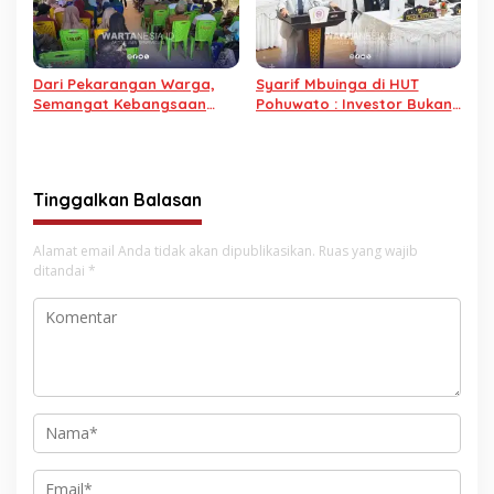
Dari Pekarangan Warga,
Syarif Mbuinga di HUT
Semangat Kebangsaan
Pohuwato : Investor Bukan
Menguat: Hi. Syarif
Predator!
Mbuinga Gelar Sosialisasi
Empat Pilar di Tahele
Tinggalkan Balasan
Alamat email Anda tidak akan dipublikasikan.
Ruas yang wajib
ditandai
*