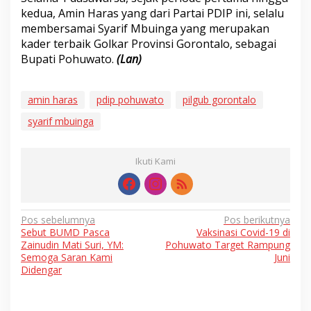
kedua, Amin Haras yang dari Partai PDIP ini, selalu
membersamai Syarif Mbuinga yang merupakan
kader terbaik Golkar Provinsi Gorontalo, sebagai
Bupati Pohuwato.
(Lan)
amin haras
pdip pohuwato
pilgub gorontalo
syarif mbuinga
Ikuti Kami
Navigasi
Pos sebelumnya
Pos berikutnya
Sebut BUMD Pasca
Vaksinasi Covid-19 di
pos
Zainudin Mati Suri, YM:
Pohuwato Target Rampung
Semoga Saran Kami
Juni
Didengar