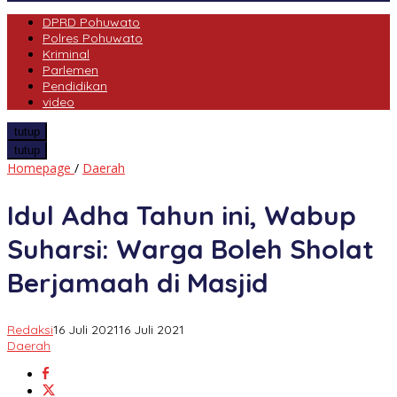
DPRD Pohuwato
Polres Pohuwato
Kriminal
Parlemen
Pendidikan
video
tutup
tutup
Idul
Homepage
/
Daerah
Adha
Tahun
Idul Adha Tahun ini, Wabup
ini,
Wabup
Suharsi: Warga Boleh Sholat
Suharsi:
Warga
Berjamaah di Masjid
Boleh
Sholat
Berjamaah
Redaksi
16 Juli 2021
16 Juli 2021
di
Daerah
Masjid