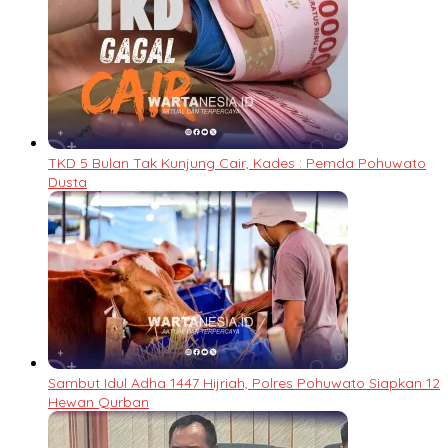
TKD 5 Bulan Tak Kunjung Cair, Kades : Pemda Pohuwato
Dusta
Sambut Idul Adha 1447 Hijriah, Polres Pohuwato Siapkan 12
Hewan Qurban