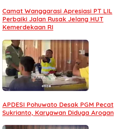
Camat Wanggarasi Apresiasi PT LIL
Perbaiki Jalan Rusak Jelang HUT
Kemerdekaan RI
APDESI Pohuwato Desak PGM Pecat
Sukrianto, Karyawan Diduga Arogan