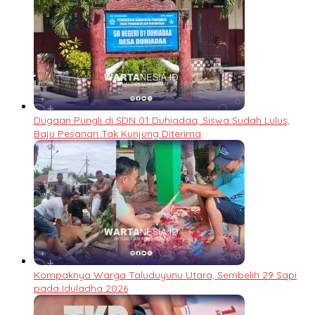
Dugaan Pungli di SDN 01 Duhiadaa, Siswa Sudah Lulus,
Baju Pesanan Tak Kunjung Diterima
Kompaknya Warga Taluduyunu Utara, Sembelih 29 Sapi
pada Iduladha 2026