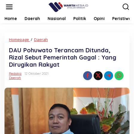
Lewati
ke
konten
Home
Daerah
Nasional
Politik
Opini
Peristiwa
DAU
Homepage
/
Daerah
Pohuwato
DAU Pohuwato Terancam Ditunda,
Terancam
Ditunda,
Rizal Sebut Pemerintah Gagal : Yang
Rizal
Dirugikan Rakyat
Sebut
Pemerintah
Redaksi
12 Oktober 2021
Gagal
Daerah
:
Yang
Dirugikan
Rakyat