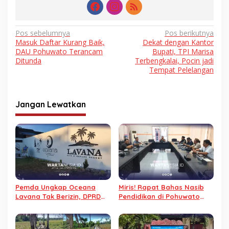
Navigasi
Pos sebelumnya
Pos berikutnya
Masuk Daftar Kurang Baik,
Dekat dengan Kantor
pos
DAU Pohuwato Terancam
Bupati, TPI Marisa
Ditunda
Terbengkalai, Pocin jadi
Tempat Pelelangan
Jangan Lewatkan
Pemda Ungkap Oceana
Miris! Rapat Bahas Nasib
Lavana Tak Berizin, DPRD
Pendidikan di Pohuwato
Pohuwato Minta Segera
Sepi, Hanya Dihadiri Enam
Ditutup
Anggota DPRD