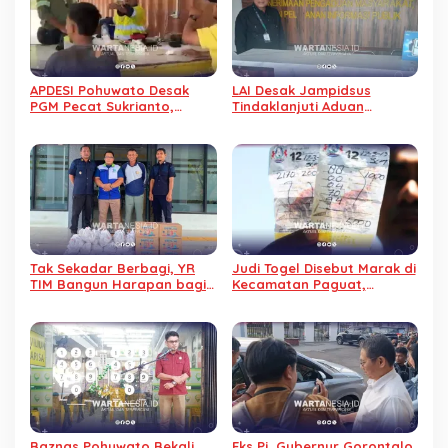
APDESI Pohuwato Desak
LAI Desak Jampidsus
PGM Pecat Sukrianto,
Tindaklanjuti Aduan
Karyawan Diduga Arogan
Dugaan Gratifikasi
Pengalihan IUP KUD Dharma
Tani
Tak Sekadar Berbagi, YR
Judi Togel Disebut Marak di
TIM Bangun Harapan bagi
Kecamatan Paguat,
Warga Binaan Lapas
Masyarakat Minta Polisi
Pohuwato
Bertindak
Baznas Pohuwato Bekali
Eks Pj. Gubernur Gorontalo