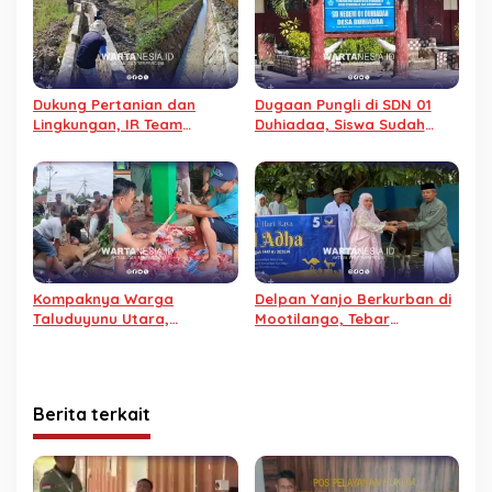
Dukung Pertanian dan
Dugaan Pungli di SDN 01
Lingkungan, IR Team
Duhiadaa, Siswa Sudah
Berdayakan Petani Lewat
Lulus, Baju Pesanan Tak
Swadaya
Kunjung Diterima
Kompaknya Warga
Delpan Yanjo Berkurban di
Taluduyunu Utara,
Mootilango, Tebar
Sembelih 29 Sapi pada
Kebahagiaan untuk Warga
Iduladha 2026
Berita terkait