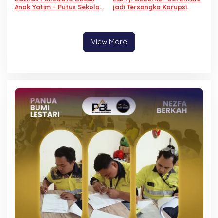
Anak Yatim – Putus Sekolah
jadi Tersangka Korupsi
dengan Keterampilan
Kominfo, Tidak Ditahan
Reparasi Handphone dan
Alasan Sakit
Laptop
View More