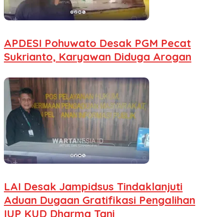
APDESI Pohuwato Desak PGM Pecat
Sukrianto, Karyawan Diduga Arogan
LAI Desak Jampidsus Tindaklanjuti
Aduan Dugaan Gratifikasi Pengalihan
IUP KUD Dharma Tani