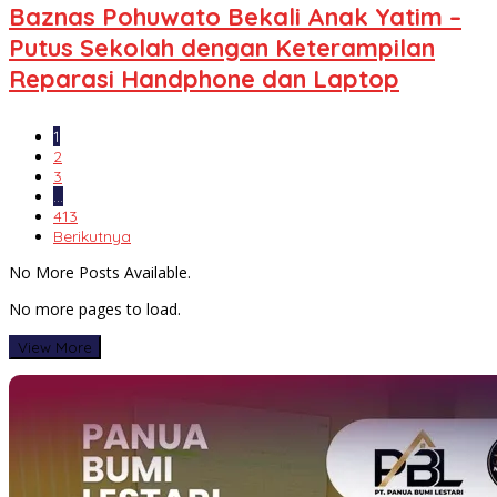
Baznas Pohuwato Bekali Anak Yatim –
Putus Sekolah dengan Keterampilan
Reparasi Handphone dan Laptop
1
2
3
…
413
Berikutnya
No More Posts Available.
No more pages to load.
View More