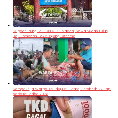
Dugaan Pungli di SDN 01 Duhiadaa, Siswa Sudah Lulus,
Baju Pesanan Tak Kunjung Diterima
Kompaknya Warga Taluduyunu Utara, Sembelih 29 Sapi
pada Iduladha 2026