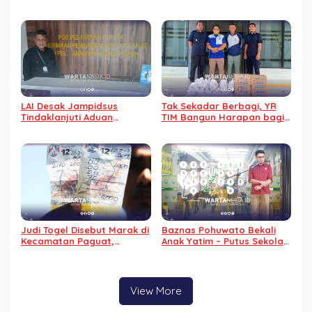
Jalan Rusak Jelang HUT
Karyawan Diduga Arogan
Kemerdekaan RI
LAI Desak Jampidsus
Tak Sekadar Berbagi, YR
Tindaklanjuti Aduan
TIM Bangun Harapan bagi
Dugaan Gratifikasi
Warga Binaan Lapas
Pengalihan IUP KUD Dharma
Pohuwato
Tani
Judi Togel Disebut Marak di
Baznas Pohuwato Bekali
Kecamatan Paguat,
Anak Yatim – Putus Sekolah
Masyarakat Minta Polisi
dengan Keterampilan
Bertindak
Reparasi Handphone dan
Laptop
View More