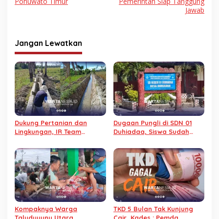
Pohuwato Timur
Pemerintah Siap Tanggung
Jawab
Jangan Lewatkan
Dukung Pertanian dan
Dugaan Pungli di SDN 01
Lingkungan, IR Team
Duhiadaa, Siswa Sudah
Berdayakan Petani Lewat
Lulus, Baju Pesanan Tak
Swadaya
Kunjung Diterima
Kompaknya Warga
TKD 5 Bulan Tak Kunjung
Taluduyunu Utara,
Cair, Kades : Pemda