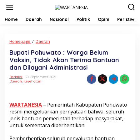
Lewati
ke
konten
Home
Daerah
Nasional
Politik
Opini
Peristiwa
Bupati
Homepage
/
Daerah
Pohuwato
Bupati Pohuwato : Warga Belum
:
Warga
Vaksin, Tidak Akan Terima Bantuan
Belum
dan Dilayani Administrasi
Vaksin,
Tidak
Redaksi
24 September 2021
Akan
Daerah
,
Kesehatan
Terima
Bantuan
dan
Dilayani
WARTANESIA
– Pemerintah Kabupaten Pohuwato
Administrasi
resmi mengeluarkan pernyataan bahwa, seluruh
jenis bantuan pemerintah terhadap masyarakat,
untuk sementara diberhentikan.
Pemberhentian seluruh penyaluran bantuan