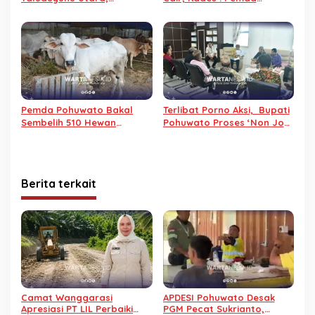
Sembelih 29 Sapi pada
Pohuwato Dusta
Iduladha 2026
Pemda Pohuwato Bakal
Terlibat Porno Aksi, Bupati
Sembelih 510 Hewan
Pohuwato Proses ‘Non Job’
Qurban pada Idul Adha
Kades Buhu Jaya
1447 H
Berita terkait
Camat Wanggarasi
APDESI Pohuwato Desak
Apresiasi PT LIL Perbaiki
PGM Pecat Sukrianto,