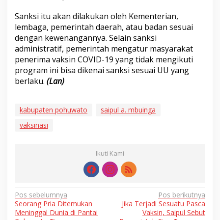
Sanksi itu akan dilakukan oleh Kementerian,
lembaga, pemerintah daerah, atau badan sesuai
dengan kewenangannya. Selain sanksi
administratif, pemerintah mengatur masyarakat
penerima vaksin COVID-19 yang tidak mengikuti
program ini bisa dikenai sanksi sesuai UU yang
berlaku.
(Lan)
kabupaten pohuwato
saipul a. mbuinga
vaksinasi
Ikuti Kami
Navigasi
Pos sebelumnya
Pos berikutnya
Seorang Pria Ditemukan
Jika Terjadi Sesuatu Pasca
pos
Meninggal Dunia di Pantai
Vaksin, Saipul Sebut