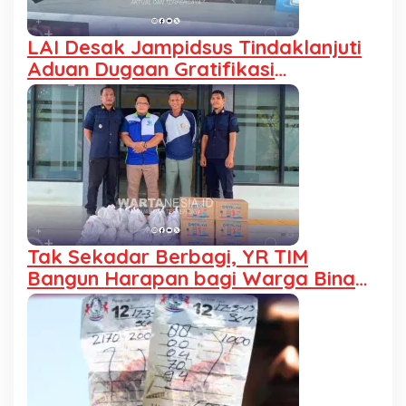
LAI Desak Jampidsus Tindaklanjuti
Aduan Dugaan Gratifikasi
Pengalihan IUP KUD Dharma Tani
Tak Sekadar Berbagi, YR TIM
Bangun Harapan bagi Warga Binaan
Lapas Pohuwato