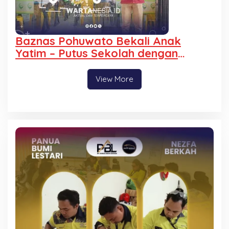
Baznas Pohuwato Bekali Anak
Yatim – Putus Sekolah dengan
Keterampilan Reparasi Handphone
dan Laptop
View More