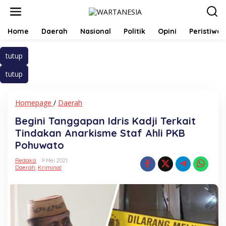
Lewati
ke
konten
Home
Daerah
Nasional
Politik
Opini
Peristiwa
tutup
tutup
Begini
Homepage
/
Daerah
Tanggapan
Begini Tanggapan Idris Kadji Terkait
Idris
Kadji
Tindakan Anarkisme Staf Ahli PKB
Terkait
Pohuwato
Tindakan
Anarkisme
Redaksi
9 Mei 2021
Staf
Daerah
,
Kriminal
Ahli
PKB
Pohuwato