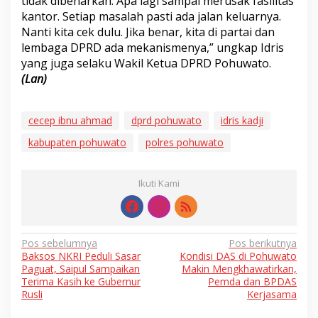
tidak dibenarkan. Apa lagi sampai merusak fasilitas
kantor. Setiap masalah pasti ada jalan keluarnya.
Nanti kita cek dulu. Jika benar, kita di partai dan
lembaga DPRD ada mekanismenya,” ungkap Idris
yang juga selaku Wakil Ketua DPRD Pohuwato.
(Lan)
cecep ibnu ahmad
dprd pohuwato
idris kadji
kabupaten pohuwato
polres pohuwato
Ikuti Kami
Navigasi
Pos sebelumnya
Pos berikutnya
Baksos NKRI Peduli Sasar
Kondisi DAS di Pohuwato
pos
Paguat, Saipul Sampaikan
Makin Mengkhawatirkan,
Terima Kasih ke Gubernur
Pemda dan BPDAS
Rusli
Kerjasama