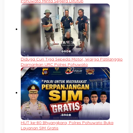
Pohuwato Minta Segera Ditutup
Diduga Curi Tiga Sepeda Motor, Warga Patilanggio
Diamankan URC Polres Pohuwato
HUT ke-80 Bhyangkara, Polres Pohuwato Buka
Layanan SIM Gratis