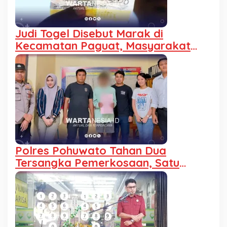
Judi Togel Disebut Marak di
Kecamatan Paguat, Masyarakat
Minta Polisi Bertindak
Polres Pohuwato Tahan Dua
Tersangka Pemerkosaan, Satu
Pelaku Anak Jalani Hukuman Khusus