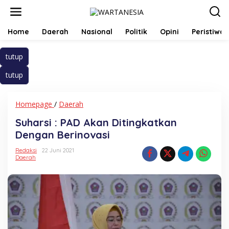
Lewati
ke
konten
Home
Daerah
Nasional
Politik
Opini
Peristiwa
tutup
tutup
Suharsi
Homepage
/
Daerah
:
Suharsi : PAD Akan Ditingkatkan
PAD
Akan
Dengan Berinovasi
Ditingkatkan
Dengan
Redaksi
22 Juni 2021
Daerah
Berinovasi