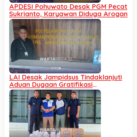
APDESI Pohuwato Desak PGM Pecat
Sukrianto, Karyawan Diduga Arogan
LAI Desak Jampidsus Tindaklanjuti
Aduan Dugaan Gratifikasi
Pengalihan IUP KUD Dharma Tani