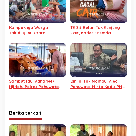
Kompaknya Warga
TKD 5 Bulan Tak Kunjung
Taluduyunu Utara,
Cair, Kades : Pemda
Sembelih 29 Sapi pada
Pohuwato Dusta
Iduladha 2026
Sambut Idul Adha 1447
Dinilai Tak Mampu, Aleg
Hijriah, Polres Pohuwato
Pohuwato Minta Kadis PMD
Siapkan 12 Hewan Qurban
dan BKAD Mundur
Berita terkait