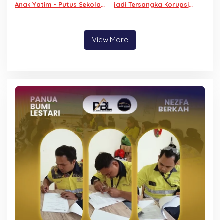
Anak Yatim – Putus Sekolah
jadi Tersangka Korupsi
dengan Keterampilan
Kominfo, Tidak Ditahan
Reparasi Handphone dan
Alasan Sakit
Laptop
View More