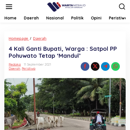
Lewati
ke
konten
Home
Daerah
Nasional
Politik
Opini
Peristiwa
4
Homepage
/
Daerah
Kali
4 Kali Ganti Bupati, Warga : Satpol PP
Ganti
Bupati,
Pohuwato Tetap ‘Mandul’
Warga
:
Redaksi
11 September 2021
Daerah
,
Peristiwa
Satpol
PP
Pohuwato
Tetap
'Mandul'