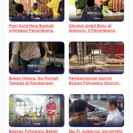
Pani Gold Mine Bantah
Dituduh Ambil Batu di
Intimidasi Penambang
Alamotu, 3 Penambang
Tradisional, Begini
Diintimidasi PGM, Sepeda
Penjelasannya
Motor Ditahan
Bukan Hilang, Ibu Rumah
Pembangunan Kantor
Tangga di Randangan
Bupati Pohuwato Disorot,
Diduga Kabur dari Rumah
Material Habis dan Progres
Baru 6 Persen
Baznas Pohuwato Bekali
Eks Pj. Gubernur Gorontalo