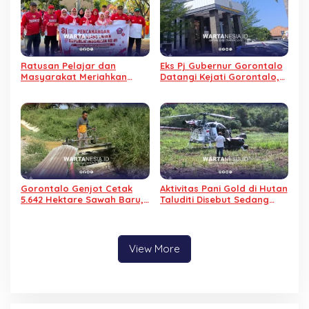
Ratusan Pelajar dan
Eks Pj Gubernur Gorontalo
Masyarakat Meriahkan
Datangi Kejati Gorontalo,
Jalan Sehat Pencanangan
Jalani Pemeriksaan Dugaan
HUT RI di Wanggarasi
Korupsi Command Center
Gorontalo Genjot Cetak
Aktivitas Pani Gold di Hutan
5.642 Hektare Sawah Baru,
Taluditi Disebut Sedang
800 Hektare Sawah di
Pantau Cuaca, Warga
Duhiadaa Justru
Keukeuh Menolak
Terbengkalai
View More