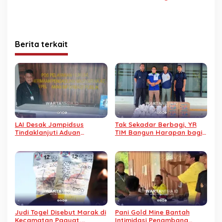
Berita terkait
LAI Desak Jampidsus
Tak Sekadar Berbagi, YR
Tindaklanjuti Aduan
TIM Bangun Harapan bagi
Dugaan Gratifikasi
Warga Binaan Lapas
Pengalihan IUP KUD Dharma
Pohuwato
Tani
Judi Togel Disebut Marak di
Pani Gold Mine Bantah
Kecamatan Paguat,
Intimidasi Penambang