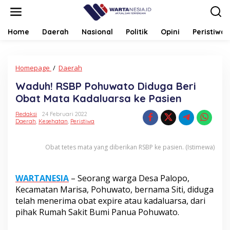
Lewati
ke
konten
Home
Daerah
Nasional
Politik
Opini
Peristiwa
Waduh!
Homepage
/
Daerah
RSBP
Waduh! RSBP Pohuwato Diduga Beri
Pohuwato
Diduga
Obat Mata Kadaluarsa ke Pasien
Beri
Obat
Redaksi
24 Februari 2022
Daerah
,
Kesehatan
,
Peristiwa
Mata
Kadaluarsa
ke
Obat tetes mata yang diberikan RSBP ke pasien. (Istimewa)
Pasien
WARTANESIA
– Seorang warga Desa Palopo,
Kecamatan Marisa, Pohuwato, bernama Siti, diduga
telah menerima obat expire atau kadaluarsa, dari
pihak Rumah Sakit Bumi Panua Pohuwato.