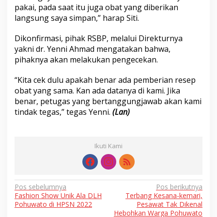
pakai, pada saat itu juga obat yang diberikan
langsung saya simpan,” harap Siti.
Dikonfirmasi, pihak RSBP, melalui Direkturnya
yakni dr. Yenni Ahmad mengatakan bahwa,
pihaknya akan melakukan pengecekan.
“Kita cek dulu apakah benar ada pemberian resep
obat yang sama. Kan ada datanya di kami. Jika
benar, petugas yang bertanggungjawab akan kami
tindak tegas,” tegas Yenni.
(Lan)
Ikuti Kami
Navigasi
Pos sebelumnya
Pos berikutnya
Fashion Show Unik Ala DLH
Terbang Kesana-kemari,
pos
Pohuwato di HPSN 2022
Pesawat Tak Dikenal
Hebohkan Warga Pohuwato