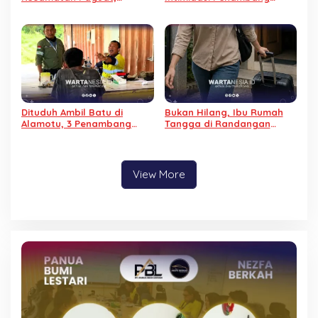
Masyarakat Minta Polisi
Tradisional, Begini
Bertindak
Penjelasannya
Dituduh Ambil Batu di
Bukan Hilang, Ibu Rumah
Alamotu, 3 Penambang
Tangga di Randangan
Diintimidasi PGM, Sepeda
Diduga Kabur dari Rumah
Motor Ditahan
View More