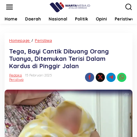
Lewati
ke
konten
Home
Daerah
Nasional
Politik
Opini
Peristiwa
Tega,
Homepage
/
Peristiwa
Bayi
Tega, Bayi Cantik Dibuang Orang
Cantik
Dibuang
Tuanya, Ditemukan Terisi Dalam
Orang
Kardus di Pinggir Jalan
Tuanya,
Ditemukan
Redaksi
15 Februari 2025
Terisi
Peristiwa
Dalam
Kardus
di
Pinggir
Jalan