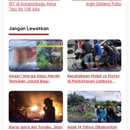
pos
IRT di Kotamobagu Kena
Ingin Ditilang Polisi
Tipu Rp 108 Juta
Jangan Lewatkan
Geger! Warga Kayu Merah
Kecelakaan Mobil vs Motor
Temukan Jasad Bayi
di Perbatasan Limboto,
Terkubur
Satu Korban Dikabarkan
Meninggal Dunia
Gara-gara Api Tungku, Satu
Anak 14 Tahun Dikabarkan