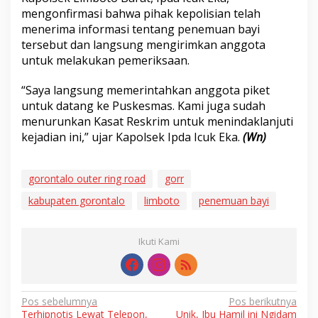
mengonfirmasi bahwa pihak kepolisian telah
menerima informasi tentang penemuan bayi
tersebut dan langsung mengirimkan anggota
untuk melakukan pemeriksaan.
“Saya langsung memerintahkan anggota piket
untuk datang ke Puskesmas. Kami juga sudah
menurunkan Kasat Reskrim untuk menindaklanjuti
kejadian ini,” ujar Kapolsek Ipda Icuk Eka.
(Wn)
gorontalo outer ring road
gorr
kabupaten gorontalo
limboto
penemuan bayi
Ikuti Kami
Navigasi
Pos sebelumnya
Pos berikutnya
Terhipnotis Lewat Telepon,
Unik, Ibu Hamil ini Ngidam