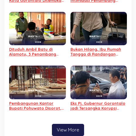
Kota Gorontalo Ditemukan
Intimidasi Penambang
Meninggal Dunia di Dalam
Tradisional, Begini
Rumah
Penjelasannya
Dituduh Ambil Batu di
Bukan Hilang, Ibu Rumah
Alamotu, 3 Penambang
Tangga di Randangan
Diintimidasi PGM, Sepeda
Diduga Kabur dari Rumah
Motor Ditahan
Pembangunan Kantor
Eks Pj. Gubernur Gorontalo
Bupati Pohuwato Disorot,
jadi Tersangka Korupsi
Material Habis dan Progres
Kominfo, Tidak Ditahan
Baru 6 Persen
Alasan Sakit
View More