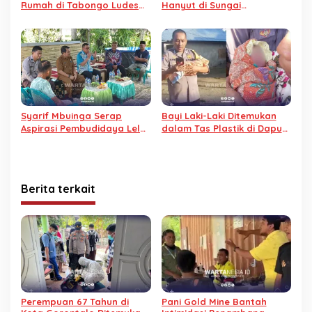
Rumah di Tabongo Ludes
Hanyut di Sungai
Terbakar
Jembatan Jodoh
Gorontalo
Syarif Mbuinga Serap
Bayi Laki-Laki Ditemukan
Aspirasi Pembudidaya Lele
dalam Tas Plastik di Dapur
Dumbo di Telaga Biru
Warga Desa Tinelo, Bone
Bolango
Berita terkait
Perempuan 67 Tahun di
Pani Gold Mine Bantah