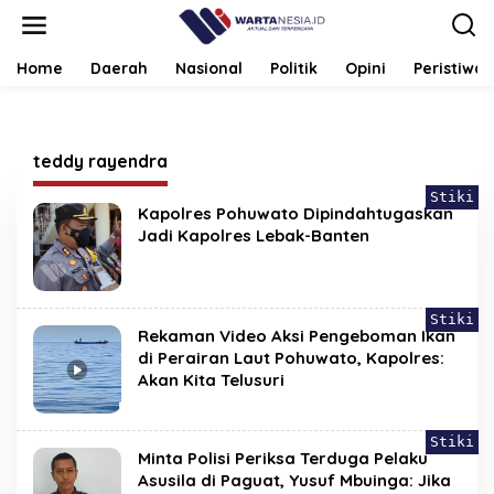
Lewati
ke
konten
Home
Daerah
Nasional
Politik
Opini
Peristiwa
teddy rayendra
Stiki
Kapolres Pohuwato Dipindahtugaskan
Jadi Kapolres Lebak-Banten
Stiki
Rekaman Video Aksi Pengeboman Ikan
di Perairan Laut Pohuwato, Kapolres:
Akan Kita Telusuri
Stiki
Minta Polisi Periksa Terduga Pelaku
Asusila di Paguat, Yusuf Mbuinga: Jika