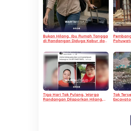
Bukan Hilang, Ibu Rumah Tangga
Pembang
di Randangan Diduga Kabur dari
Pohuwato
Rumah
Habis da
Tiga Hari Tak Pulang, Warga
Tak Ters
Randangan Dilaporkan Hilang,
Excavator
Suami Minta Bantuan
Botudul
Masyarakat
Nama Da