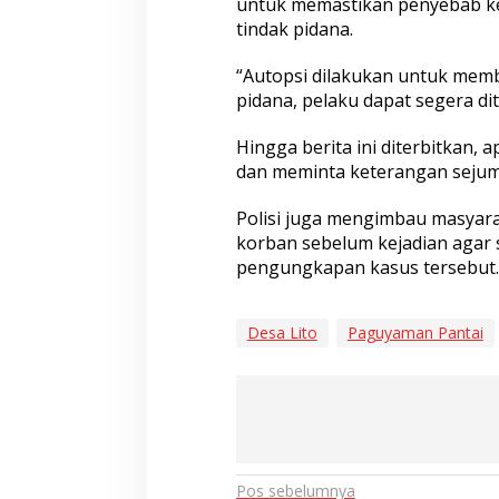
untuk memastikan penyebab ke
tindak pidana.
“Autopsi dilakukan untuk memb
pidana, pelaku dapat segera di
Hingga berita ini diterbitkan,
dan meminta keterangan sejuml
Polisi juga mengimbau masyara
korban sebelum kejadian agar
pengungkapan kasus tersebut.
Desa Lito
Paguyaman Pantai
Navigasi
Pos sebelumnya