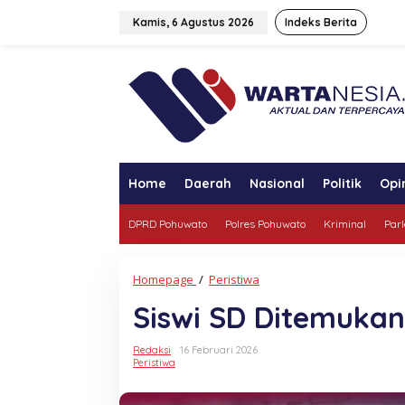
Lewati
ke
Kamis, 6 Agustus 2026
Indeks Berita
konten
tutup
Home
Daerah
Nasional
Politik
Opi
DPRD Pohuwato
Polres Pohuwato
Kriminal
Par
Siswi
Homepage
/
Peristiwa
SD
Siswi SD Ditemukan 
Ditemukan
Tewas
di
Redaksi
16 Februari 2026
Pesisir
Peristiwa
Desa
Lito