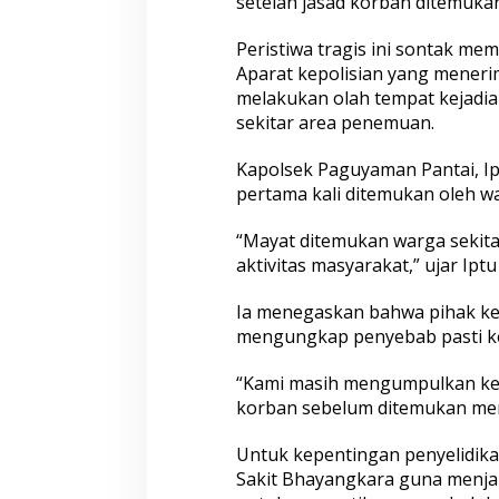
setelah jasad korban ditemuka
Peristiwa tragis ini sontak m
Aparat kepolisian yang meneri
melakukan olah tempat kejadian
sekitar area penemuan.
Kapolsek Paguyaman Pantai, Ip
pertama kali ditemukan oleh wa
“Mayat ditemukan warga sekitar 
aktivitas masyarakat,” ujar Ipt
Ia menegaskan bahwa pihak kep
mengungkap penyebab pasti k
“Kami masih mengumpulkan kete
korban sebelum ditemukan meni
Untuk kepentingan penyelidika
Sakit Bhayangkara guna menjal