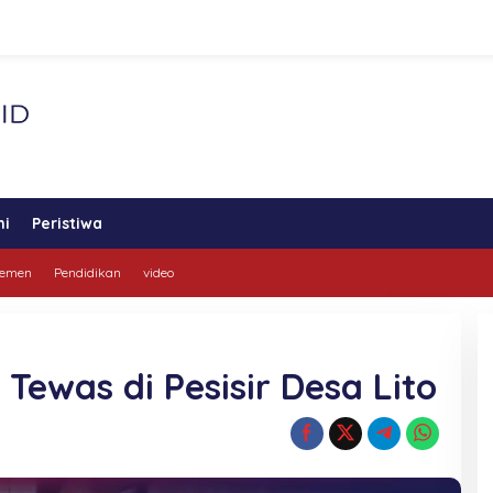
ni
Peristiwa
lemen
Pendidikan
video
Tewas di Pesisir Desa Lito