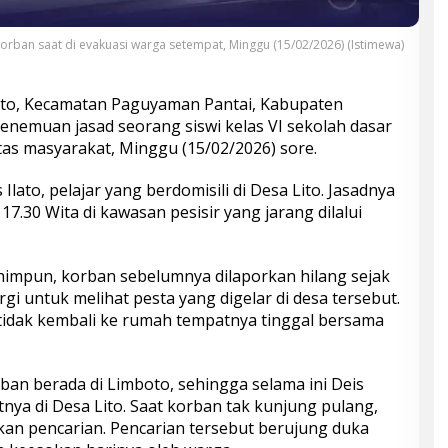
orban saat di evakuasi warga setempat, Minggu (15/02/2026) (Istimewa)
to, Kecamatan Paguyaman Pantai, Kabupaten
nemuan jasad seorang siswi kelas VI sekolah dasar
vitas masyarakat, Minggu (15/02/2026) sore.
lato, pelajar yang berdomisili di Desa Lito. Jasadnya
7.30 Wita di kawasan pesisir yang jarang dilalui
himpun, korban sebelumnya dilaporkan hilang sejak
gi untuk melihat pesta yang digelar di desa tersebut.
tidak kembali ke rumah tempatnya tinggal bersama
ban berada di Limboto, sehingga selama ini Deis
nya di Desa Lito. Saat korban tak kunjung pulang,
an pencarian. Pencarian tersebut berujung duka