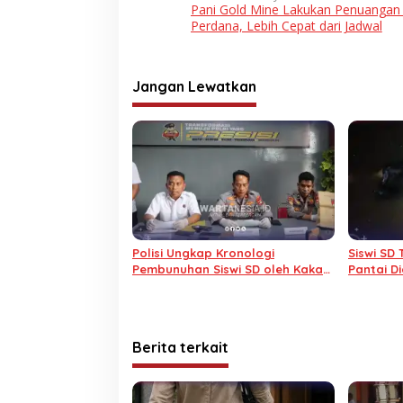
Pani Gold Mine Lakukan Penuangan
pos
Perdana, Lebih Cepat dari Jadwal
Jangan Lewatkan
Polisi Ungkap Kronologi
Siswi SD
Pembunuhan Siswi SD oleh Kakak
Pantai D
Ipar di Boalemo
Pemerko
Berita terkait