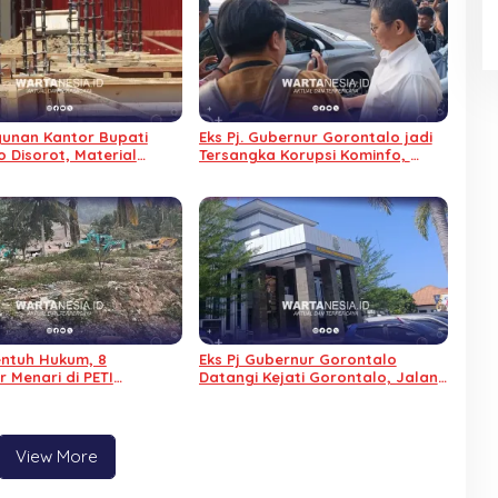
unan Kantor Bupati
Eks Pj. Gubernur Gorontalo jadi
 Disorot, Material
Tersangka Korupsi Kominfo,
n Progres Baru 6 Persen
Tidak Ditahan Alasan Sakit
entuh Hukum, 8
Eks Pj Gubernur Gorontalo
 Menari di PETI
Datangi Kejati Gorontalo, Jalani
anga, Warga Sebut
Pemeriksaan Dugaan Korupsi
eng Baba
Command Center
View More