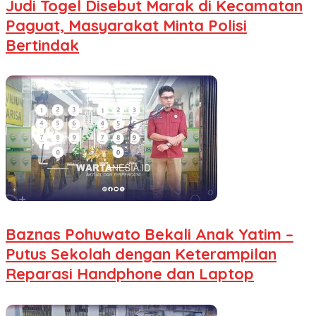
Judi Togel Disebut Marak di Kecamatan
Paguat, Masyarakat Minta Polisi
Bertindak
Baznas Pohuwato Bekali Anak Yatim –
Putus Sekolah dengan Keterampilan
Reparasi Handphone dan Laptop