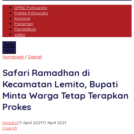
DPRD Pohuwato
Polres Pohuwato
Kriminal
Parlemen
Pendidikan
video
tutup
tutup
Safari
Homepage
/
Daerah
Ramadhan
di
Safari Ramadhan di
Kecamatan
Lemito,
Kecamatan Lemito, Bupati
Bupati
Minta
Minta Warga Tetap Terapkan
Warga
Tetap
Prokes
Terapkan
Prokes
Redaksi
17 April 2021
17 April 2021
Daerah