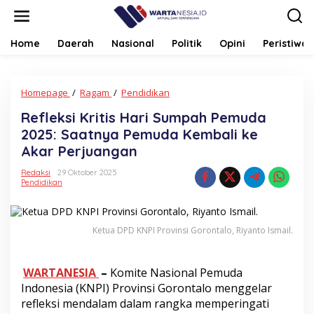
Lewati
ke
konten
Home
Daerah
Nasional
Politik
Opini
Peristiwa
Refleksi
Homepage
/
Ragam
/
Pendidikan
Kritis
Refleksi Kritis Hari Sumpah Pemuda
Hari
Sumpah
2025: Saatnya Pemuda Kembali ke
Pemuda
Akar Perjuangan
2025:
Saatnya
Redaksi
29 Oktober 2025
Pemuda
Pendidikan
Kembali
ke
Akar
Ketua DPD KNPI Provinsi Gorontalo, Riyanto Ismail.
Perjuangan
WARTANESIA
–
Komite Nasional Pemuda
Indonesia (KNPI) Provinsi Gorontalo menggelar
refleksi mendalam dalam rangka memperingati