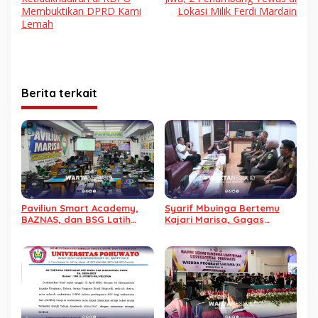
Membuktikan DPRD Kami
Lokasi Milik Ferdi Mardain
Lemah
Berita terkait
Paviliun Smart Academy,
Syarif Mbuinga Bertemu
BAZNAS, dan BSG Latih
Kajari Marisa, Gagas
Anak Yatim Penghafal
Program ‘Jaksa Jaga Guru’
Qur’an jadi Teknisi HP
untuk Lindungi Tenaga
Pendidik