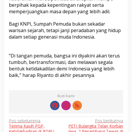
berpihak kepada kepentingan rakyat serta
memperjuangkan masa depan yang lebih adil.
Bagi KNPI, Sumpah Pemuda bukan sekadar
warisan sejarah, tetapi janji peradaban yang hidup
dalam setiap generasi muda Indonesia.
“Di tangan pemuda, bangsa ini diyakini akan terus
tumbuh, bertransformasi, dan melawan segala
bentuk ketidakadilan demi Indonesia yang lebih
baik,” harap Riyanto di akhir pesannya.
Ikuti Kami
Navigasi
Pos sebelumnya
Pos berikutnya
Terima Kasih PGP,
PETI Bulangita Telan Korban
pos
Ketidakhadiran di RDPU
Jiwa, 2 Penambang Tewas di