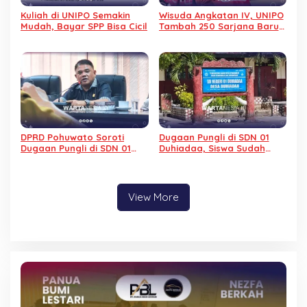
Kuliah di UNIPO Semakin
Wisuda Angkatan IV, UNIPO
Mudah, Bayar SPP Bisa Cicil
Tambah 250 Sarjana Baru
dan Perkuat Komitmen
Cetak SDM Berkualitas
DPRD Pohuwato Soroti
Dugaan Pungli di SDN 01
Dugaan Pungli di SDN 01
Duhiadaa, Siswa Sudah
Duhiadaa, Minta Dinas
Lulus, Baju Pesanan Tak
Perketat Pengawasan
Kunjung Diterima
View More